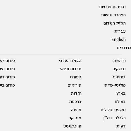
מדיניות פרטיות
הצהרת נגישות
המייל האדום
עברית
English
מדורים
חדשות
העולם הערבי
פורום צע
מבזקים
תרבות ופנאי
פורום נשו
ביטחוני
ספורט
פורום בי
פוליטי-מדיני
פורומים
פורום בי
בארץ
יהדות
בעולם
צרכנות
משפט ופלילים
אופנה
כלכלה ונדל"ן
מוסיקה
דעות
פיוטקאסט