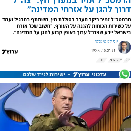
הרמטכ"ל זמיר במערך חץ: "צה"ל
דרוך להגן על אזרחי המדינה"
הרמטכ"ל זמיר ביקר הערב בסוללת חץ, השתתף בתרגיל ועמד
על כשירות הכוחות להגנה על העורף, "חשוב שכל אזרח
בישראל יידע שצה"ל ערוך באופן קבוע להגן על המדינה".
יוני קמפינסקי
15.01.26, 19:44
צה"ל
אייל זמיר
יירוטים