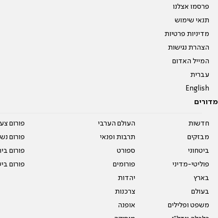
פרסמו אצלנו
תנאי שימוש
מדיניות פרטיות
הצהרת נגישות
המייל האדום
עברית
English
מדורים
חדשות
העולם הערבי
פורום צע
מבזקים
תרבות ופנאי
פורום נשו
ביטחוני
ספורט
פורום בי
פוליטי-מדיני
פורומים
פורום בי
בארץ
יהדות
בעולם
צרכנות
משפט ופלילים
אופנה