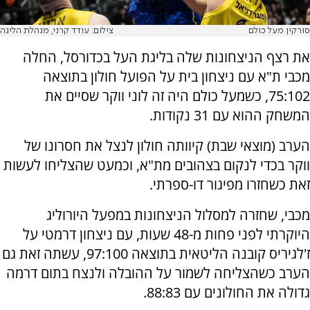
סורקין מעל כולם
צילום: עודד קרני, מנהלת הליגה
את רצף הניצחונות שלה בליגת העל בכדורסל, החלה
מכבי ת"א עם ניצחון בית על הפועל חולון בתוצאה
75:102, כשמעל כולם היה זה לוני ווקר שסיים את
המשחק ההוא עם 31 נקודות.
הערב (מוצאי שבת) קיוותה חולון לנצל את חסרונו של
ווקר בכדי לנקום בצהובים מת"א, וכמעט שהצליחו לעשות
זאת כשחזרו מפיגור דו-ספרתי.
מכבי, שחזרה למסלול הניצחונות במפעל היורוליג
היוקרתי לפני פחות מ-48 שעות, עם ניצחון דרמטי על
ז'לגיריס קובנה הליטאית בתוצאה 97:100, עשתה זאת גם
הערב כשהצליחה לשמור על ההובלה ולנצח בתום דרמה
גדולה את החולונים עם 88:83.