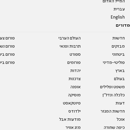
המייל האדום
עברית
English
מדורים
חדשות
העולם הערבי
פורום צע
מבזקים
תרבות ופנאי
פורום נשו
ביטחוני
ספורט
פורום בי
פוליטי-מדיני
פורומים
פורום בי
בארץ
יהדות
בעולם
צרכנות
משפט ופלילים
אופנה
כלכלה ונדל"ן
מוסיקה
דעות
פיוטקאסט
חדשות המגזר
ילדודס
אוכל
מודעות אבל
כיפה שחורה
מזג אוויר