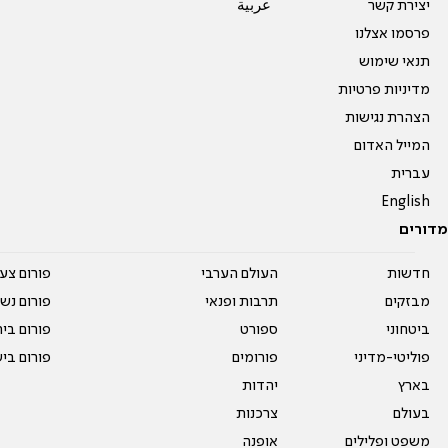
יצירת קשר
عربية
פרסמו אצלנו
תנאי שימוש
מדיניות פרטיות
הצהרת נגישות
המייל האדום
עברית
English
מדורים
חדשות
העולם הערבי
פורום צע
מבזקים
תרבות ופנאי
פורום נשו
ביטחוני
ספורט
פורום בי
פוליטי-מדיני
פורומים
פורום בי
בארץ
יהדות
בעולם
צרכנות
משפט ופלילים
אופנה