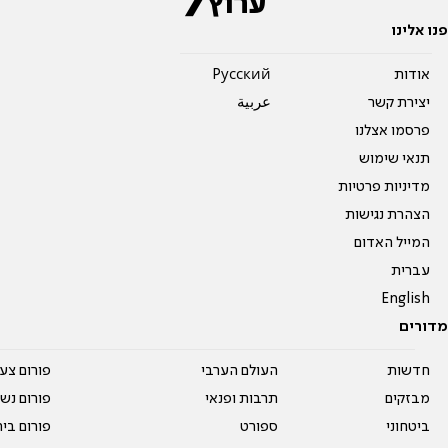
פנו אלינו
אודות
Pусский
יצירת קשר
عربية
פרסמו אצלנו
תנאי שימוש
מדיניות פרטיות
הצהרת נגישות
המייל האדום
עברית
English
מדורים
חדשות
העולם הערבי
פורום צע
מבזקים
תרבות ופנאי
פורום נשו
ביטחוני
ספורט
פורום בי