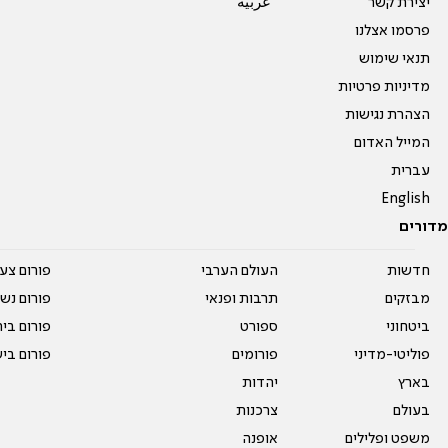
יצירת קשר
عربية
פרסמו אצלנו
תנאי שימוש
מדיניות פרטיות
הצהרת נגישות
המייל האדום
עברית
English
מדורים
חדשות
העולם הערבי
פורום צע
מבזקים
תרבות ופנאי
פורום נשו
ביטחוני
ספורט
פורום בי
פוליטי-מדיני
פורומים
פורום בי
בארץ
יהדות
בעולם
צרכנות
משפט ופלילים
אופנה