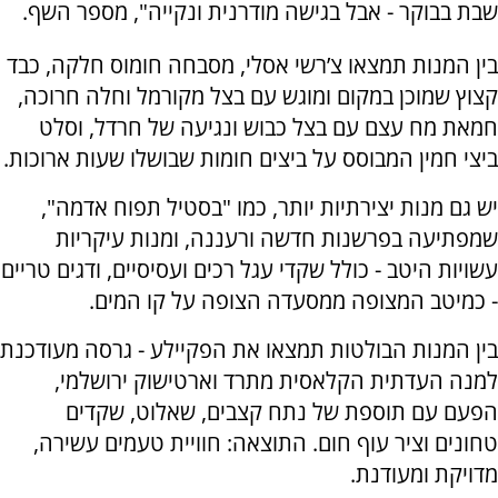
שבת בבוקר - אבל בגישה מודרנית ונקייה", מספר השף.
בין המנות תמצאו צ’רשי אסלי, מסבחה חומוס חלקה, כבד
קצוץ שמוכן במקום ומוגש עם בצל מקורמל וחלה חרוכה,
חמאת מח עצם עם בצל כבוש ונגיעה של חרדל, וסלט
ביצי חמין המבוסס על ביצים חומות שבושלו שעות ארוכות.
יש גם מנות יצירתיות יותר, כמו "בסטיל תפוח אדמה",
שמפתיעה בפרשנות חדשה ורעננה, ומנות עיקריות
עשויות היטב - כולל שקדי עגל רכים ועסיסיים, ודגים טריים
- כמיטב המצופה ממסעדה הצופה על קו המים.
בין המנות הבולטות תמצאו את הפקיילע - גרסה מעודכנת
למנה העדתית הקלאסית מתרד וארטישוק ירושלמי,
הפעם עם תוספת של נתח קצבים, שאלוט, שקדים
טחונים וציר עוף חום. התוצאה: חוויית טעמים עשירה,
מדויקת ומעודנת.