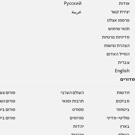
אודות
Pусский
יצירת קשר
عربية
פרסמו אצלנו
תנאי שימוש
מדיניות פרטיות
הצהרת נגישות
המייל האדום
עברית
English
מדורים
חדשות
העולם הערבי
פורום צע
מבזקים
תרבות ופנאי
פורום נשו
ביטחוני
ספורט
פורום בי
פוליטי-מדיני
פורומים
פורום בי
בארץ
יהדות
בעולם
צרכנות