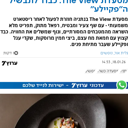
מסעדת The View: כבוד לתבשיל
ה"פקיילע"
מסעדת The View בנתניה חוזרת לפעול לאחר ריסטארט
משמעותי - עם שף צעיר ומבטיח, רפאל מתוק, תפריט מלא
השראה מהמטבחים המסורתיים, ונוף שמשלים את החוויה. כבד
קצוץ עם חמאת מח עצם, ביצי חמין מרוסקות, שקדי עגל
ופקיילע שעבר מתיחת פנים.
גלית אור, נופשים
1 דקות
18.01.26, 14:53
נתניה
מסעדה כשרה
נופשים