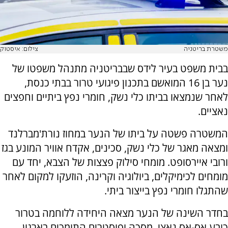
משטרת בריטניה
צילום: איסטוק
בבית משפט בעיר לידס שבבריטניה מתנהל משפטו של
נער בן 16 המואשם בתכנון פיגועי טרור בבתי כנסת,
לאחר שנמצאו בביתו כלי נשק, חומרי נפץ ביתיים וחפצים
נאציים.
המשטרה פשטה על ביתו של הנער במחוז נורת'מברלנד
ומצאה מאגר של כלי נשק, סכינים, אקדח אוויר המונע בגז
ורובי איירסופט. מומחי סילוק פצצות של הצבא, יחד עם
מומחים לכימיקלים, ביולוגיה וקרינה, הוזעקו למקום לאחר
שהתגלו חומרי נפץ בייצור ביתי.
בחדר השינה של הנער מצאה היחידה ללוחמה בטרור
כובע אס-אס נאצי, מסכה ופוסטרים התומכים בארגון