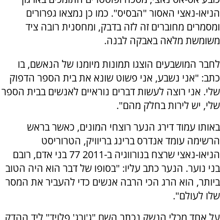
הניאו-נאצי האסור "הבסיס". כמו כן נמצאו גפרורים
ומסמרים מחוברים זה לזה בדבק, ומחסנית רובה ציד
משומשת מלאה באבקה לבנה.
לחבר המושבעים הוצגו תמונות מיומנו של הנאשם, בו
כתב: "אני נשבע, אני פשוט שונא את בית הספר הדפוק
שלי. אני רוצה לעשות דברים נוראיים לאנשים בבית הספר
שלי, יש לירות בחלק מהם".
באותו עמוד דירג הנער רוצחי המונים, כאשר בראש
הרשימה עומד אנדרס ברינג בריוויק, הטרוריסט
הניאו-נאצי שרצח בנורווגיה ב-2011 77 בני אדם, רובם
בני נוער. הנער כתב עליו: "בסופו של דבר הוא היה הטוב
ביותר, הוא הרג הכי הרבה אנשים כדי להעביר את המסר
שלו לעולם".
על אחד מכלי הנשק נכתב השם "ג'ורג' פלויד" ליד ההדק