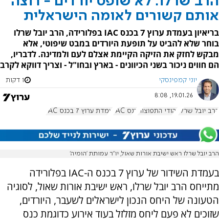
הרב שרלו: לא שופט יורדים - רוצה
אותם קשורים לאומה הישראלית
בריאיון בעמדת ערוץ 7 בכנס IAC בפלורידה, הרב יובל שרלו
בוחר שלא להביט על תופעת היורדים במבט שיפוטי, אלא
מבקש לחזק את הזיקה הקיימת אצלם לעם ולמדינה. לדבריו,
הם חווים ניכור בשני הכיוונים - בארץ ובחו"ל - וצריך דווקא לקרב
יוני קמפינסקי
1 דקות
19.01.26, 8:08
הרב יובל שרלו
יהודי התפוצות
כנס IAC
עמדת ערוץ 7 בכנס IAC
הרב יובל שרלו ראש ישיבת אורות שאול, יו״ר עמותת 'הומיה'
בעמדת השידור של ערוץ 7 בכנס ה-
IAC
בפלורידה
מתייחס הרב יובל שרלו, ראש ישיבת אורות שאול, לסוגיה
הטעונה של היחס הנכון לישראלים לשעבר, היורדים,
שזוכים לא פעם ליחס מזלזל בעוד אירוע כדוגמת כנס