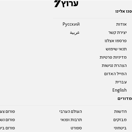
פנו אלינו
אודות
Pусский
יצירת קשר
عربية
פרסמו אצלנו
תנאי שימוש
מדיניות פרטיות
הצהרת נגישות
המייל האדום
עברית
English
מדורים
חדשות
העולם הערבי
פורום צע
מבזקים
תרבות ופנאי
פורום נשו
ביטחוני
ספורט
פורום בי