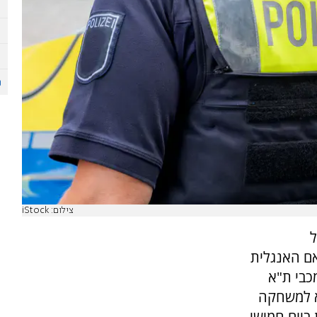
צילום: iStock
ל
ם האנגלית
כבי ת"א
א למשחקה
ביום חמישי