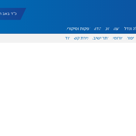
כ"ד באב תשפ"ו |
 ונדל"ן
דעות
אוכל
יהדות
הפקות וסיקורים
ספורט
פורומים
אתר ישיבה
יצירת קשר
עוד