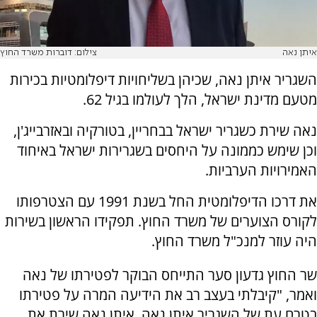
איתן נאה
צילום: דוברות משרד החוץ
השגריר איתן נאה, שכיהן בשליחויות דיפלומטיות בכירות
מטעם מדינת ישראל, הלך לעולמו בגיל 62.
נאה שירת כשגריר ישראל בבחריין, בטורקיה ובאזרבייג'ן,
וכן שימש כממונה על היחסים בשגרירות ישראל באיחוד
האמירויות הערביות.
את דרכו הדיפלומטית החל בשנת 1991 עם הצטרפותו
לקורס הצוערים של משרד החוץ. תפקידו הראשון בשירות
היה עוזר למנכ"ל משרד החוץ.
שר החוץ גדעון סער התייחס הבוקר לפטירתו של נאה
ואמר, "קיבלתי בעצב רב את הידיעה המרה על פטירתו
בטרם עת של השגריר איתן נאה. איתן נאה שירת את