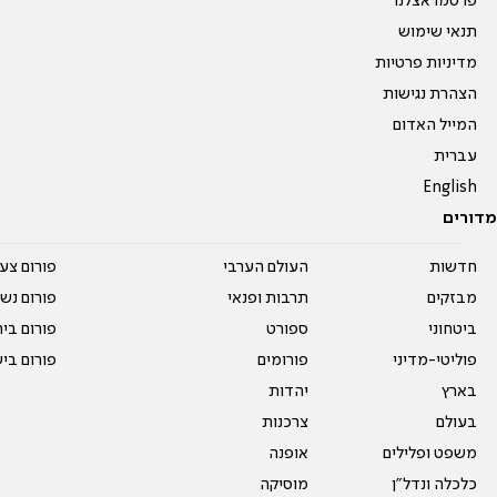
פרסמו אצלנו
תנאי שימוש
מדיניות פרטיות
הצהרת נגישות
המייל האדום
עברית
English
מדורים
חדשות
העולם הערבי
פורום צע
מבזקים
תרבות ופנאי
פורום נשו
ביטחוני
ספורט
פורום בי
פוליטי-מדיני
פורומים
פורום בי
בארץ
יהדות
בעולם
צרכנות
משפט ופלילים
אופנה
כלכלה ונדל"ן
מוסיקה