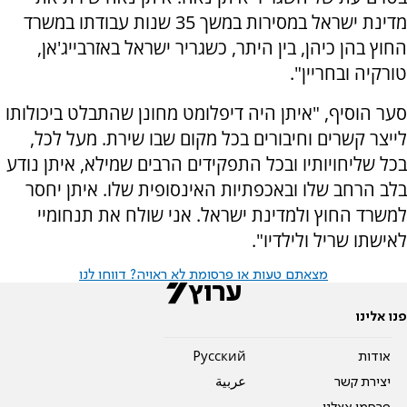
מדינת ישראל במסירות במשך 35 שנות עבודתו במשרד
החוץ בהן כיהן, בין היתר, כשגריר ישראל באזרבייג'אן,
טורקיה ובחריין".
סער הוסיף, "איתן היה דיפלומט מחונן שהתבלט ביכולותו
לייצר קשרים וחיבורים בכל מקום שבו שירת. מעל לכל,
בכל שליחויותיו ובכל התפקידים הרבים שמילא, איתן נודע
בלב הרחב שלו ובאכפתיות האינסופית שלו. איתן יחסר
למשרד החוץ ולמדינת ישראל. אני שולח את תנחומיי
לאישתו שריל ולילדיו".
מצאתם טעות או פרסומת לא ראויה? דווחו לנו
פנו אלינו
אודות
Pусский
יצירת קשר
عربية