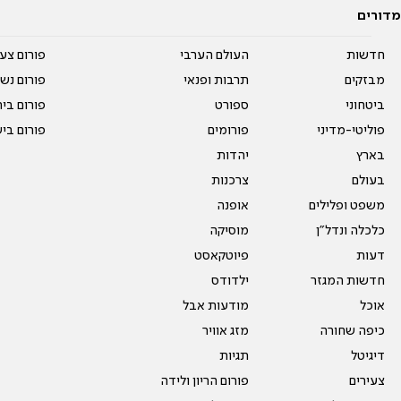
מדורים
חדשות
העולם הערבי
פורום צע
מבזקים
תרבות ופנאי
פורום נשו
ביטחוני
ספורט
פורום בי
פוליטי-מדיני
פורומים
פורום בי
בארץ
יהדות
בעולם
צרכנות
משפט ופלילים
אופנה
כלכלה ונדל"ן
מוסיקה
דעות
פיוטקאסט
חדשות המגזר
ילדודס
אוכל
מודעות אבל
כיפה שחורה
מזג אוויר
דיגיטל
תגיות
צעירים
פורום הריון ולידה