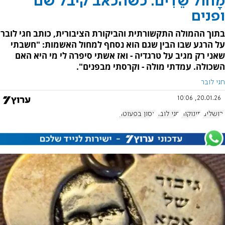
מָחוֹל שֵׁדִים: כשהכאב קיבל שם
ופנים
בתוך ההמולה התקשורתית והביקורת הציבורית, כותב חגי לובר
על הרגע שבו הבין שגם הוא נסחף למחול האשמות: "חשבתי
שאני רק מגיב על טרגדיה - ואז אשתי סיפרה לי מי היא האם
השכולה. עמדתי מולה - וקרסתי מבפנים".
חגי לובר
20.01.26, 10:06
ירושלים
תינוקות
חגי לובר
אסון בפעוטון