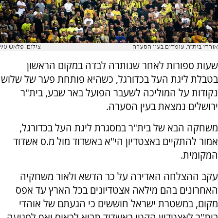
אוהדי בית"ר. עומדים בעין הסערה
צילום: פלאש 90
שעות ספורות לאחר שנותרה לבדה במקום הראשון
בטבלת ליגת העל בכדורגל, כשהיא פותחת פער של שלוש
נקודות על המוליכה לשעבר הפועל באר שבע, בית"ר
ירושלים נמצאת בעין הסערה.
משחקה הבא של בית"ר במסגרת ליגת העל בכדורגל,
אמור להתקיים באצטדיון הי"א באשדוד מול מ.ס אשדוד
המקומית.
עקב ההצלחה האדירה על כר הדשא ולאור משחקיה
האחרונים בהם מילאה אצטדיונים בכל הארץ עד אפס
מקום, במשטרת ישראל חוששים כי הגעתם של אוהדי
בית"ר לאצטדיון הקטן באשדוד תביא לכאוס ואף לפגיעה