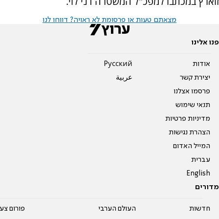
זוארץ במכתבו למפכ"ל המשטרה דני לוי.
מצאתם טעות או פרסומת לא ראויה? דווחו לנו
פנו אלינו
אודות
Pусский
יצירת קשר
عربية
פרסמו אצלנו
תנאי שימוש
מדיניות פרטיות
הצהרת נגישות
המייל האדום
עברית
English
מדורים
חדשות
העולם הערבי
פורום צע