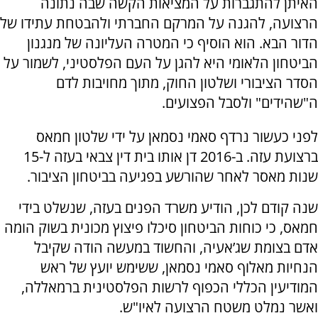
האיתן להתגברות על המציאות הקשה שבה נתונה
הרצועה, להגנה על המרקם החברתי ולהבטחת עתידו של
הדור הבא. הוא הוסיף כי המטרה העליונה של מנגנון
הביטחון הלאומי היא להגן על העם הפלסטיני, לשמור על
הסדר הציבורי ושלטון החוק, מתוך מחויבות לדם
ה"שהידים" ולסבל הפצועים.
לפני כעשור נרדף סאמי נסמאן על ידי שלטון חמאס
ברצועת עזה. ב-2016 דן אותו בית דין צבאי בעזה ל-15
שנות מאסר לאחר שהורשע בפגיעה בביטחון הציבור.
שנה קודם לכן, הודיע משרד הפנים בעזה, שנשלט בידי
חמאס, כי כוחות הביטחון סיכלו פיצוץ מכונית בשוק הומה
אדם בצומת שג’אעיה, והחשוד במעשה הודה שקיבל
הנחיות מאלוף סאמי נסמאן, ששימש יועץ של ראש
המודיעין הכללי הכפוף לרשות הפלסטינית ברמאללה,
ואשר נמלט משטח הרצועה לאיו"ש.