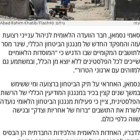
עזה
צילום: Abed Rahim Khatib/Flash90
סאמי נסמאן, חבר הוועדה הלאומית לניהול ענייני רצועת
עזה והמפקד החדש של מנגנון הביטחון הכללי, שיגר מסר
לתושבים המקומיים שבו הדגיש כי "המוסדות הלאומיים
שייכים לכל הפלסטינים ללא יוצא מן הכלל, ובמשתמע גם
למזוהים עם ארגוני הטרור".
נסמאן, האחראי על תיק הביטחון ברצועה ומי ששימש
במשך שנים קצין בכיר במנגנון המודיעין הכללי של הרשות
הפלסטינית, ציין כי פעילות מנגנון הביטחון הלאומי נועדה
לשרת את התושבים "ברוח של אחריות וצדק" ובגישה
שווה כלפי כולם.
לדבריו, האחדות הלאומית והלכידות החברתית הן הבסיס