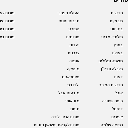
מדורים
חדשות
העולם הערבי
פורום צע
מבזקים
תרבות ופנאי
פורום נשו
ביטחוני
ספורט
פורום בי
פוליטי-מדיני
פורומים
פורום בי
בארץ
יהדות
בעולם
צרכנות
משפט ופלילים
אופנה
כלכלה ונדל"ן
מוסיקה
דעות
פיוטקאסט
חדשות המגזר
ילדודס
אוכל
מודעות אבל
כיפה שחורה
מזג אוויר
דיגיטל
תגיות
צעירים
פורום הריון ולידה
רפואה שלמה
פורום לקראת נישואין וזוגיות