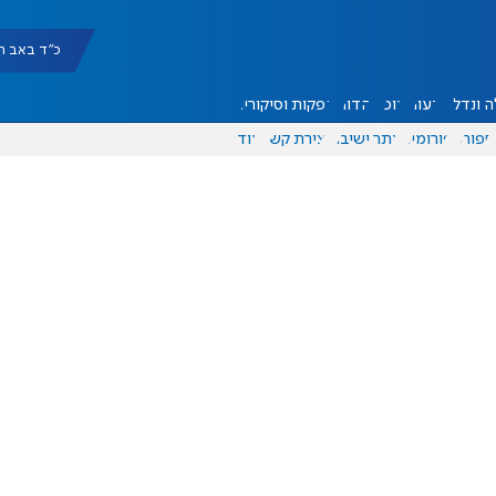
כ"ד באב תשפ"ו |
 ונדל"ן
דעות
אוכל
יהדות
הפקות וסיקורים
ספורט
פורומים
אתר ישיבה
יצירת קשר
עוד