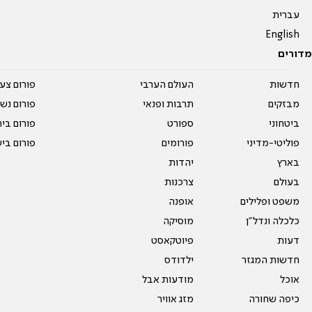
עברית
English
מדורים
חדשות
העולם הערבי
פורום צע
מבזקים
תרבות ופנאי
פורום נשו
ביטחוני
ספורט
פורום בי
פוליטי-מדיני
פורומים
פורום בי
בארץ
יהדות
בעולם
צרכנות
משפט ופלילים
אופנה
כלכלה ונדל"ן
מוסיקה
דעות
פיוטקאסט
חדשות המגזר
ילדודס
אוכל
מודעות אבל
כיפה שחורה
מזג אוויר