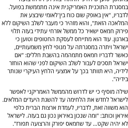
במסגרת התוכנית האמריקנית אינה מתממשת בפועל.
לדבריו, "אין באופק שום כוח בין־לאומי שיבצע את
המלאכה הזאת", והוא מזהיר כי מעבר לשלב השיקום ללא
פירוק חמאס ישאיר כל ממשל אזרחי עתידי בעזה תלוי
בארגון. עוד הוא מתייחס לעסקת החטופים וטוען כי
ישראל ויתרה במסגרתה על מנופי לחץ משמעותיים,
כאשר לדבריו חמאס מתמהמה בהשבת חללים: "אם
ישראל תסכים לעבור לשלב השיקום לפני שהוא הוחזר
לידיה, היא תוותר בכך על אמצעי הלחץ העיקרי שנותר
בידיה".
שילה מוסיף כי יש לדרוש מהממשל האמריקני לאפשר
לישראל לחדש את הלחימה עד להשגת היעדים המלאים.
הוא משווה זאת, לדבריו, לעמדת ארצות הברית כלפי
איראן וכותב: "ומה שנכון באיראן נכון גם בעזה. לישראל
לא יהיה שקט… עד שחמאס יפורק והרצועה תפורז".