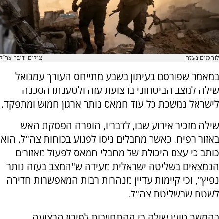
לוחמים בעזה
צילום: דובר צה"ל
במאמר שפורסם בעיתון בשבע מתייחס העורך עמנואל
שילה למצב הביטחוני ברצועת עזה ולטענתו הסכנה
לישראל נמשכת כל עוד חמאס נותר ארגון חמוש ומתפקד.
שילה מזכיר אירוע שבו, לדבריו, הופרה הפסקת האש
באזור רפיח, כאשר מחבלים ניסו לפגוע בכוחות צה"ל. הוא
כותב כי עצם היכולת של מחבלי חמאס לפעול מאזורים
הנמצאים בשליטה ישראלית מעידה ש"המצב בעזה נותר
נפיץ", וכי קיימות עדיין מנהרות רבות המאפשרות חדירה
לשטח שבשליטת צה"ל.
בהמשך טוען שילה כי ההתחייבות לפירוז הרצועה