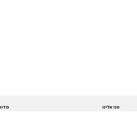
פנו אלינו
מדור
אודות
Pусский
חד
יצירת קשר
عربية
מב