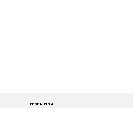
עקבו אחרינו
ות
טוויטר
ם הריון ולידה
פייסבוק