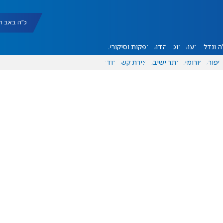
כ"ה באב תשפ"ו |
 ונדל"ן
דעות
אוכל
יהדות
הפקות וסיקורים
ספורט
פורומים
אתר ישיבה
יצירת קשר
עוד