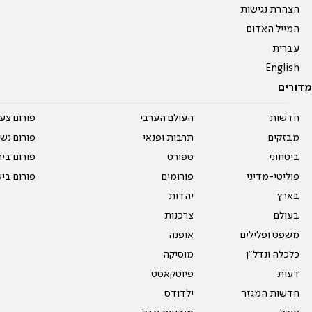
הצהרת נגישות
המייל האדום
עברית
English
מדורים
חדשות
העולם הערבי
פורום צע
מבזקים
תרבות ופנאי
פורום נשו
ביטחוני
ספורט
פורום בי
פוליטי-מדיני
פורומים
פורום בי
בארץ
יהדות
בעולם
צרכנות
משפט ופלילים
אופנה
כלכלה ונדל"ן
מוסיקה
דעות
פיוטקאסט
חדשות המגזר
ילדודס