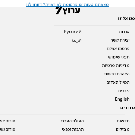
מצאתם טעות או פרסומת לא ראויה? דווחו לנו
פנו אלינו
אודות
Pусский
יצירת קשר
عربية
פרסמו אצלנו
תנאי שימוש
מדיניות פרטיות
הצהרת נגישות
המייל האדום
עברית
English
מדורים
חדשות
העולם הערבי
פורום צע
מבזקים
תרבות ופנאי
פורום נשו