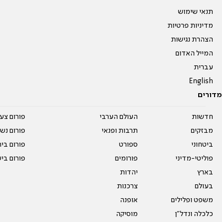
תנאי שימוש
מדיניות פרטיות
הצהרת נגישות
המייל האדום
עברית
English
מדורים
חדשות
העולם הערבי
פורום צע
מבזקים
תרבות ופנאי
פורום נשו
ביטחוני
ספורט
פורום בי
פוליטי-מדיני
פורומים
פורום בי
בארץ
יהדות
בעולם
צרכנות
משפט ופלילים
אופנה
כלכלה ונדל"ן
מוסיקה