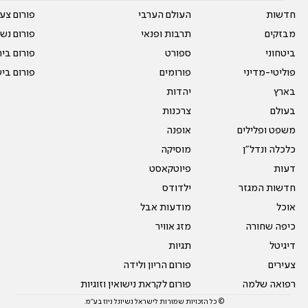
חדשות
העולם הערבי
פורום צע
מבזקים
תרבות ופנאי
פורום נשו
ביטחוני
ספורט
פורום בי
פוליטי-מדיני
פורומים
פורום בי
בארץ
יהדות
בעולם
צרכנות
משפט ופלילים
אופנה
כלכלה ונדל"ן
מוסיקה
דעות
פיוטקאסט
חדשות המגזר
ילדודס
אוכל
מודעות אבל
כיפה שחורה
מזג אוויר
דיגיטל
תגיות
צעירים
פורום הריון ולידה
רפואה שלמה
פורום לקראת נישואין וזוגיות
© כל הזכויות שמורות לישראל נשיונל ניוז בע"מ.