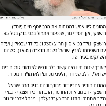
הרב יוסף חיים (יוסל) רושצקי
צילום: בחדרי חרדים
המונים ליוו אמש למנוחות את הרב יוסף חיים (יוסל)
רושצקי, זקן חסידי גור, שנפטר אתמול בבני ברק בגיל 95.
רושצקי נולד בכ"א סיון תר"צ (1930) בלודז' שבפולין, ועלה
עם משפחתו לארץ ישראל בשנת תרצ"ה (1935), כשהם
השתקעו בעיר יפו.
לאורך שנות חייו היה קשור בלב ונפש לאדמורי גור: ה'בית
ישראל', ה'לב שמחה', ה'פני מנחם' ולאדמו"ר הנוכחי.
המנוח הותיר אחריו דור מבורך ובהם בניו: הרב ישראל
רושצקי - רב מבואות החרמון, הרב מרדכי רושצקי - גבאי
ה'לב שמחה' וחתנו הרב בערל זעלמן - מנהל צרכנית גור
בבני ברק.