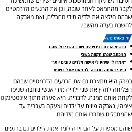
הסיבה לשתיקה הממושכת: איומים ישירים שהמשיכה
לקבל מהחמאס לאחר שובה, וכן את הרגעים הדרמטיים
שבהם חילצה את ילדיה מידי מחבלים, ואת מאבקה
להשבת בעלה מהשבי.
עוד באותו נושא:
הנשיא הרצוג נפגש עם שורד השבי טל שהם
המכתב שנתן תקווה בשבי
"אמרו לי שיהיו לי אישה וילדים טובים יותר"
הייתי באותה מנהרה, לחמאס אוכל בשפע
בפרק היא מתארת גם את הרגעים הדרמטיים שבהם
הצליחה לחלץ את שני ילדיה מידי אנשי נוחבה שניסו
לקחת אותם ממנה. לדבריה, היא פעלה מתוך אינסטינקט
אימהי, נאבקה פיזית על ילדיה וצעקה בעברית עד
שהמחבלים שחררו אותם מידיהם.
שוהם מספרת על הבחירה לומר אמת לילדים גם ברגעים