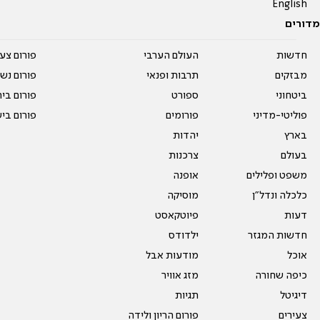
English
מדורים
חדשות
העולם הערבי
פורום צע
מבזקים
תרבות ופנאי
פורום נשו
ביטחוני
ספורט
פורום בי
פוליטי-מדיני
פורומים
פורום בי
בארץ
יהדות
בעולם
צרכנות
משפט ופלילים
אופנה
כלכלה ונדל"ן
מוסיקה
דעות
פיוטקאסט
חדשות המגזר
ילדודס
אוכל
מודעות אבל
כיפה שחורה
מזג אוויר
דיגיטל
תגיות
צעירים
פורום הריון ולידה