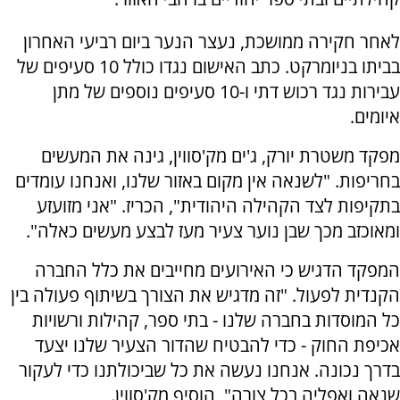
לאחר חקירה ממושכת, נעצר הנער ביום רביעי האחרון
בביתו בניומרקט. כתב האישום נגדו כולל 10 סעיפים של
עבירות נגד רכוש דתי ו-10 סעיפים נוספים של מתן
איומים.
מפקד משטרת יורק, ג'ים מק'סווין, גינה את המעשים
בחריפות. "לשנאה אין מקום באזור שלנו, ואנחנו עומדים
בתקיפות לצד הקהילה היהודית", הכריז. "אני מזועזע
ומאוכזב מכך שבן נוער צעיר מעז לבצע מעשים כאלה".
המפקד הדגיש כי האירועים מחייבים את כלל החברה
הקנדית לפעול. "זה מדגיש את הצורך בשיתוף פעולה בין
כל המוסדות בחברה שלנו - בתי ספר, קהילות ורשויות
אכיפת החוק - כדי להבטיח שהדור הצעיר שלנו יצעד
בדרך נכונה. אנחנו נעשה את כל שביכולתנו כדי לעקור
שנאה ואפליה בכל צורה", הוסיף מק'סווין.