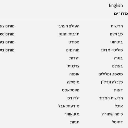
English
מדורים
חדשות
העולם הערבי
פורום צע
מבזקים
תרבות ופנאי
פורום נשו
ביטחוני
ספורט
פורום בי
פוליטי-מדיני
פורומים
פורום בי
בארץ
יהדות
בעולם
צרכנות
משפט ופלילים
אופנה
כלכלה ונדל"ן
מוסיקה
דעות
פיוטקאסט
חדשות המגזר
ילדודס
אוכל
מודעות אבל
כיפה שחורה
מזג אוויר
דיגיטל
תגיות