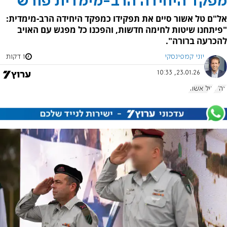
מפקד היחידה הרב-מימדית פורש
אל"ם טל אשור סיים את תפקידו כמפקד היחידה הרב-מימדית:
"פיתחנו שיטות לחימה חדשות, והפכנו כל מפגש עם האויב
להכרעה ברורה".
יוני קמפינסקי
1 דקות
23.01.26, 10:33
צה"ל
טל אשור