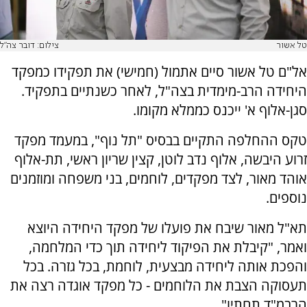
טל אשור
צילום: דובר צה"ל
אל"ם טל אשור סיים אתמול (חמישי) את תפקידו כמפקד
היחידה הרב-מימדית בצה"ל, לאחר כשנתיים בתפקיד.
סגן-אלוף א' ייכנס כממלא מקומו.
טקס ההחלפה התקיים בבסיס "תל נוף", במעמד מפקד
זרוע היבשה, אלוף נדב לוטן, קצין שריון ראשי, תת-אלוף
אוהד מאור, לצד מפקדים, לוחמים, בני משפחה ומוזמנים
נוספים.
תא"ל מאור שיבח את פועלו של מפקד היחידה היוצא
ואמר, "קיבלת את הפיקוד ליחידה תוך כדי המלחמה,
והפכת אותה ליחידה מבצעית, לוחמת, בכל גזרה. בכל
תעסוקה הצבת את הלוחמים - כל מפקד אוגדה רצה את
הרבמ"ד תחתיו".