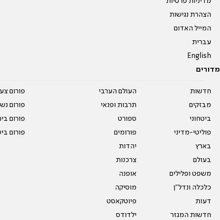
מדיניות פרטיות
הצהרת נגישות
המייל האדום
עברית
English
מדורים
חדשות
העולם הערבי
פורום צע
מבזקים
תרבות ופנאי
פורום נשו
ביטחוני
ספורט
פורום בי
פוליטי-מדיני
פורומים
פורום בי
בארץ
יהדות
בעולם
צרכנות
משפט ופלילים
אופנה
כלכלה ונדל"ן
מוסיקה
דעות
פיוטקאסט
חדשות המגזר
ילדודס