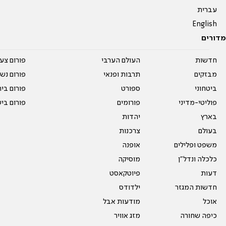
עברית
English
מדורים
חדשות
העולם הערבי
פורום צע
מבזקים
תרבות ופנאי
פורום נשו
ביטחוני
ספורט
פורום בי
פוליטי-מדיני
פורומים
פורום בי
בארץ
יהדות
בעולם
צרכנות
משפט ופלילים
אופנה
כלכלה ונדל"ן
מוסיקה
דעות
פיוטקאסט
חדשות המגזר
ילדודס
אוכל
מודעות אבל
כיפה שחורה
מזג אוויר