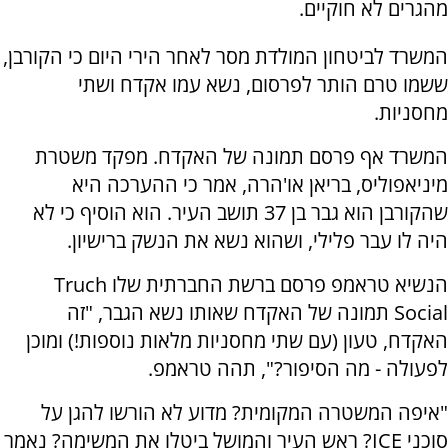
מהגרים לא חוקיים.
המשרד לביטחון המולדת מסר לאחר הירי היום כי הקורבן,
ששמו טרם הותר לפרסום, נשא עמו אקדח ושתי
מחסניות.
המשרד אף פרסם תמונה של האקדח. מפקד משטרת
מיניאפוליס, בריאן או'הרה, אמר כי ההערכה היא
שהקורבן הוא גבר בן 37 תושב העיר. הוא הוסיף כי לא
היה לו עבר פלילי, ושהוא נשא את הנשק ברישיון.
הנשיא טראמפ פרסם ברשת החברתית שלו Truch
Social תמונה של האקדח שאותו נשא הגבר, "זה
האקדח, טעון (עם שתי מחסניות מלאות נוספות!) ומוכן
לפעולה - מה הסיפור?", תהה טראמפ.
"איפה המשטרה המקומית? מדוע לא הורשו להגן על
סוכני ICE? ראש העיר והמושל ביטלו את המשימה? נאמר