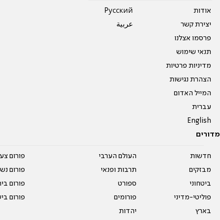
אודות
Pусский
יצירת קשר
عربية
פרסמו אצלנו
תנאי שימוש
מדיניות פרטיות
הצהרת נגישות
המייל האדום
עברית
English
מדורים
חדשות
העולם הערבי
פורום צע
מבזקים
תרבות ופנאי
פורום נשו
ביטחוני
ספורט
פורום בי
פוליטי-מדיני
פורומים
פורום בי
בארץ
יהדות