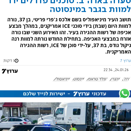
סערה בארה"ב: סוכנים פדרלים ירו
למוות בגבר במינסוטה
תושב העיר מיניאפוליס בשם אלכס ג'פרי פריטי, בן 37, נורה
למוות היום (שבת) בידי סוכני ICE אמריקנים, במהלך מבצע
אכיפה של רשות ההגירה בעיר. זהו האירוע השני שבו נורה
אזרח במבצעי האכיפה. בתחילת החודש נורתה למוות רנה
ניקול גודס, בת 37, על-ידי סוכן של ICE, רשות ההגירה
האמריקנית.
ערוץ 7
1 דקות
24.01.26, 22:34
ארה"ב
מהגרים
דונלד טראמפ
מינסוטה
מיניאפוליס