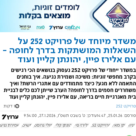
משדר מיוחד של פרויקט 252 על
השאלות המושתקות בדרך לחופה -
עם אלירז פיין, יהונתן קליין ועוד
במשדר ייחודי של פרויקט 252 נעסוק בנושאים הכי רגישים
בקרב מחפשי זוגיות: משיכה ושמירת נגיעה. איך בוחנים
התאמה ללא מגע? כיצד מתמודדים עם אתגרי הרשת? ואיך
משחררים חסמים בדרך לחופה? הערב שייתן לכם כלים לבניית
בית מאנרגיית חיים בריאה, עם אלירז פיין, יהונתן קליין ועוד
פרויקט 252
1 דקות
פורסם:
25.01.26, 14:47
עודכן:
ט' בשבט תשפ"ו, 27.1.2026, 9:54:00
זוגיות
נתן מאיר
פרוייקט 252
אלירז פיין
יהונתן קליין
מולי גרוסמן
משיכה
שמירת נגיע