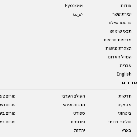
אודות
Pусский
יצירת קשר
عربية
פרסמו אצלנו
תנאי שימוש
מדיניות פרטיות
הצהרת נגישות
המייל האדום
עברית
English
מדורים
חדשות
העולם הערבי
פורום צע
מבזקים
תרבות ופנאי
פורום נשו
ביטחוני
ספורט
פורום בי
פוליטי-מדיני
פורומים
פורום בי
בארץ
יהדות