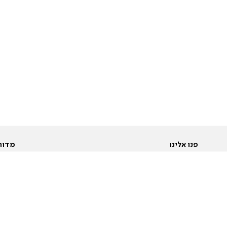
פנו אלינו
מדור
אודות
Pусский
חד
יצירת קשר
عربية
מב
פרסמו אצלנו
בי
תנאי שימוש
פו
מדיניות פרטיות
בא