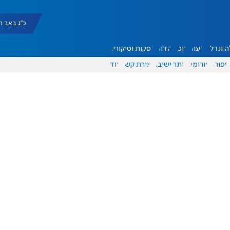
כ"ג באב תשפ"ו |
 ונדל"ן
דעות
אוכל
יהדות
הפקות וסיקורים
ספורט
פורומים
אתר ישיבה
יצירת קשר
עוד