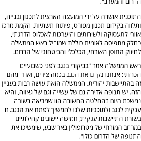
הדרום והמערב".
התוכנית אושרה על ידי המועצה הארצית לתכנון ובנייה,
ותלווה בקידום תכנון מפורט, פיתוח תשתיות, הקמת מרכז
אזורי לתעסוקה ולשירותים והיערכות לאכלוס הדרגתי,
כחלק מתפיסה לאומית כוללת שמוביל ראש הממשלה
לחיזוק החוסן האזרחי, הכלכלי והביטחוני של הדרום.
ראש הממשלה אמר "בביקורי בנגב לפני כשבועיים
הכרזתי: אנחנו נקדם את הנגב בכמה צירים, ואחד מהם
זה בהתיישבות יהודית. הממשלה הזאת עושה רבות בעניין
הזה. יש תנופה אדירה גם של עשייה וגם של גאווה, והיא
נמשכת היום בהחלטה החשובה הזו שמביאה בשורה
ענקית לנגב ולתוכניות שלנו להמשיך לפתח את הנגב. זו
בשורת התיישבות ענקית; חמישה יישובים קהילתיים
במרחב המזרחי של מטרופולין באר שבע, שימשיכו את
התנופה של הדרום כולו".