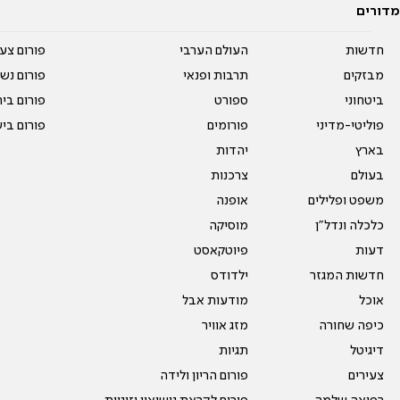
מדורים
חדשות
העולם הערבי
פורום צע
מבזקים
תרבות ופנאי
פורום נשו
ביטחוני
ספורט
פורום בי
פוליטי-מדיני
פורומים
פורום בי
בארץ
יהדות
בעולם
צרכנות
משפט ופלילים
אופנה
כלכלה ונדל"ן
מוסיקה
דעות
פיוטקאסט
חדשות המגזר
ילדודס
אוכל
מודעות אבל
כיפה שחורה
מזג אוויר
דיגיטל
תגיות
צעירים
פורום הריון ולידה