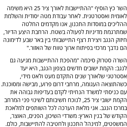
השר כץ הוסיף "ההתיישבות לאורך ציר 25 היא משימה
לאומית ואסטרטגית. לאחר עבודת מטה יסודית והשלמת
ההליכים במוסדות התכנון, אנו מקדמים החלטה
שמתרגמת מדיניות לפעולה בשטח. הרחבת היצע הדיור,
חיזוק הנגב ויצירת רצף התיישבותי בין באר שבע לדימונה
הם נדבך מרכזי בפיתוח ארוך טווח של האזור."
השרה סטרוק סיכמה "מהפכת ההתיישבות מגיעה גם
לנגב: הקמת ישובים חדשים בצפון הנגב, היא יעד
אסטרטגי שלאורך שנים התקדם מעט ולאט מידי,
כשהתוצאה העגומה, מרחבי דרום פרוע, מבישה ומסוכנת.
עם כניסתי למשרד הנחיתי לקדם בעדיפות גבוהה את
הקמת ישובי ציר 25, לנוכח חשיבותם לשינוי פני המרחב
במרכז הנגב. אני מלאת הערכה לכל השותפים למלאכת
הקודש של בנין הארץ: משרדי השיכון, הפנים, האוצר,
המשפטים, למינהל התכנון ולחטיבה להתיישבות, כולם.