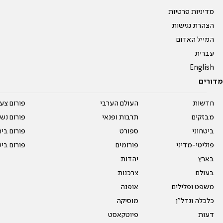
מדיניות פרטיות
הצהרת נגישות
המייל האדום
עברית
English
מדורים
חדשות
העולם הערבי
פורום צע
מבזקים
תרבות ופנאי
פורום נשו
ביטחוני
ספורט
פורום בי
פוליטי-מדיני
פורומים
פורום בי
בארץ
יהדות
בעולם
צרכנות
משפט ופלילים
אופנה
כלכלה ונדל"ן
מוסיקה
דעות
פיוטקאסט