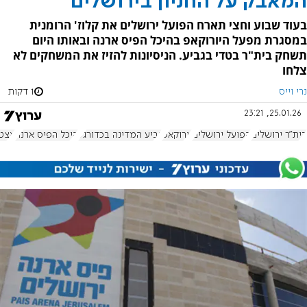
המאבק על החניון בירושלים
בעוד שבוע וחצי תארח הפועל ירושלים את קלוז' הרומנית
במסגרת מפעל היורוקאפ בהיכל הפיס ארנה ובאותו היום
תשחק בית"ר בטדי בגביע. הניסיונות להזיז את המשחקים לא
צלחו
נרי וייס
1 דקות
25.01.26, 23:21
בית"ר ירושלים
הפועל ירושלים
יורוקאפ
גביע המדינה בכדורגל
היכל הפיס ארנה
אצטד