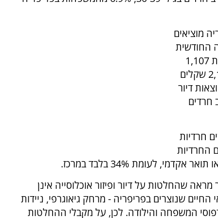
יה מוציאים
: בגילי 18-29 ההוצאה החודשית
לנפש בפריפריה עומדת על 1,483 שקלים, לעומת 1,107
שקלים במרכז. בגילי 40 ומעלה הפער גדל ל-2,134 שקלים
הוצאות דיור
ן בקרב חרדים
ם חרדיות
 למרכז. כ-41% מהנשים החרדיות
 מראה שהחלטות על דיור ופיזור אוכלוסייה אינן
חיים שנוצרים בפריפריה - מרחק גיאוגרפי, ניידות
דפוסי המשפחה והילודה. לכן, על מקבלי ההחלטות