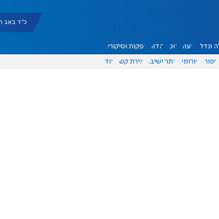
כ"ד באב תשפ"ו |
 ונדל"ן
דעות
אוכל
יהדות
הפקות וסיקורים
ספורט
פורומים
אתר ישיבה
יצירת קשר
עוד