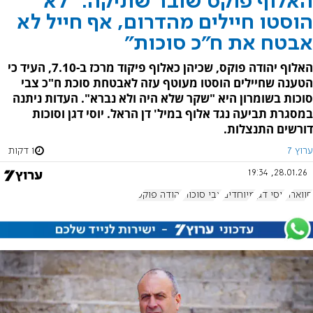
האלוף פוקס שובר שתיקה: "לא
הוסטו חיילים מהדרום, אף חייל לא
אבטח את ח"כ סוכות"
האלוף יהודה פוקס, שכיהן כאלוף פיקוד מרכז ב-7.10, העיד כי
הטענה שחיילים הוסטו מעוטף עזה לאבטחת סוכת ח"כ צבי
סוכות בשומרון היא "שקר שלא היה ולא נברא". העדות ניתנה
במסגרת תביעה נגד אלוף במיל' דן הראל. יוסי דגן וסוכות
דורשים התנצלות.
ערוץ 7
1 דקות
28.01.26, 19:34
חווארה
יוסי דגן
מיוחדים
צבי סוכות
יהודה פוקס