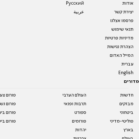
אודות
Pусский
יצירת קשר
عربية
פרסמו אצלנו
תנאי שימוש
מדיניות פרטיות
הצהרת נגישות
המייל האדום
עברית
English
מדורים
חדשות
העולם הערבי
פורום צע
מבזקים
תרבות ופנאי
פורום נשו
ביטחוני
ספורט
פורום בי
פוליטי-מדיני
פורומים
פורום בי
בארץ
יהדות
בעולם
צרכנות