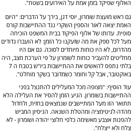
האלוף שפיקד בזמן אמת על האירועים בשטח".
גם ראש מועצת שומרון, יוסי דגן, בירך על הדברים: "היום
האמת יצאה לאור והספין השקרי נגד ההתיישבות קורס
סופית. עדותו של אלוף הפיקוד בבית המשפט הוכיחה
מעל לכל ספק את מה שזעקנו כל הזמן: לא הועברו גדודים
מהדרום, לא היו כוחות מיוחדים לסוכה. גם אם היו
מחליטים להעביר כוחות לשומרון על פי הערכת מצב, היה
בלתי נתפס להאשים את ההתיישבות ביו"ש בטבח ה 7
באוקטובר, אבל קל וחומר כשמדובר בשקר מוחלט".
עוד הוסיף: "מצופה מכל המעלילים להתנצל בפני
ההתיישבות בשומרון. הגיע הזמן להסיר את העלילה הלא
תתואר הזו מעל המתיישבים שנמצאים בחזית, ולחדול
מהדה-לגיטימציה ומהטלת השנאה. הניסיון המביש
להפנות אצבע מאשימה כלפי חלוצי יהודה ושומרון - לא
צלח ולא ייצלח".