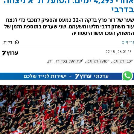
אחרי 4,293 ימים: הפועל ת"א ניצחה
בדרבי
שער של דור פרץ בדקה ה-32 כמעט והספיק למכבי כדי לנצח
עוד משחק דרבי חלש ומשעמם. שני שערים בתוספת הזמן של
המשחק הפכו ועשו היסטוריה
נרי וייס
1 דקות
26.01.26, 22:48
מכבי תל אביב
הפועל תל אביב
ליגת העל בכדורגל
דרבי