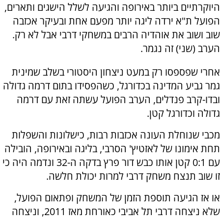
היוקרתיים ביותר באירופה והגיעה לשלל הישגים ותארים,
הפועל ת"א ירדה ליגה יותר מפעם אחת ובעיקר אכזבה
שוב ושוב את אוהדיה הרבים במשחקי דרבי אבל לא רק.
הערב (שני) זה נגמר.
אחרי שפספסו רק במעט ניצחון היסטורי בשלב שמינית
גמר גביע המדינה בכדורגל, כשהפסידו בתום דרמה גדולה
ובדו-קרב פנדלים, הערב הפועל עשתה זאת עם דרמה
גדולה וכדורגל קטן.
מכבי שנוחלת העונה אכזבות רבות, כישלונות והשפלות
תחת אימונו של לאזטיץ' הסרבי, בליגה ובאירופה, הובילה
עם 0:1 קטן אותו כבש דור פרץ בדקה ה-32 ונדמה היה כי
זו שוב תנצח משחק דרבי למרות יכולת חלשה.
או אז הגיעה תוספת הזמן של המשחק ופתאום הפועל,
שלא ניצחה דרבי תל אביבי כאורחת מאז 2011, וניצחה