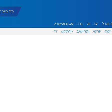
כ"ד באב תשפ"ו |
 ונדל"ן
דעות
אוכל
יהדות
הפקות וסיקורים
ספורט
פורומים
אתר ישיבה
יצירת קשר
עוד