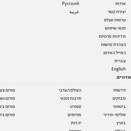
אודות
Pусский
יצירת קשר
عربية
פרסמו אצלנו
תנאי שימוש
מדיניות פרטיות
הצהרת נגישות
המייל האדום
עברית
English
מדורים
חדשות
העולם הערבי
פורום צע
מבזקים
תרבות ופנאי
פורום נשו
ביטחוני
ספורט
פורום בי
פוליטי-מדיני
פורומים
פורום בי
בארץ
יהדות