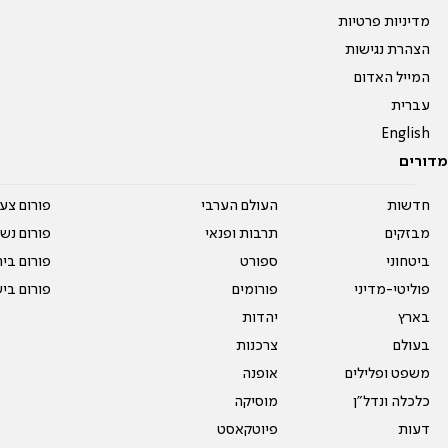
מדיניות פרטיות
הצהרת נגישות
המייל האדום
עברית
English
מדורים
חדשות
העולם הערבי
פורום צע
מבזקים
תרבות ופנאי
פורום נשו
ביטחוני
ספורט
פורום בי
פוליטי-מדיני
פורומים
פורום בי
בארץ
יהדות
בעולם
צרכנות
משפט ופלילים
אופנה
כלכלה ונדל"ן
מוסיקה
דעות
פיוטקאסט