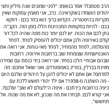
הרב סטמבלר אמר בנאומו: "לפני שמונים שנה מיליון וחצי
יהודים הושמדו באוקראינה. כרב, אני מאמין עמוקות שאין
מקריות בהיסטוריה. הקדוש ברוך הוא בחר בכם - דווקא
בכם - להיות במקומות המנהיגות הללו בזמן הזה. הקב"ה
נתן לכם את הכוח. יש לכם יותר כוח ממה שהיה לכל דור
קודם באירופה ולכן אתם יכולים להפסיק לפחד. לפחד
מהסלמה, לפחד מהמחיר, לפחד מאי-נוחות. אני רואה את
האנטישמיות שצומחת שוב ברחובות אירופה. רחובות
שבהם אבותיי הלכו בפחד. אני רואה בתי כנסת עם שמירה
מזוינת בברלין, בפריז, באמסטרדם. ואני שואל אתכם: מה
למדתם? אם אתם לא יכולים להגן על היהודים שלכם היום
- מה השתנה מ-1938? אם ילד יהודי חושש ללכת עם
כיפה ברחובות בירתכם - איפה ה"לעולם לא שוב" שלכם?.
אני קורא לכם: תבחרו את מה שנכון, לא את מה שנוח. אל
תחששו".