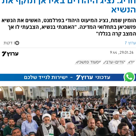
חריג: נציג היהודים באיראן תוקף את
הנשיא
הומיון שמח, נציג המיעוט היהודי בפרלמנט, האשים את הנשיא
פזשכיאן בתחלואי המדינה. "האמנתי בנשיא, הצבעתי לו אך
המצב קרה בגללו"
ערוץ 7
1 דקות
29.01.26, 9:44
איראן
יהודים-ערבים
מסעוד פזשכיאן