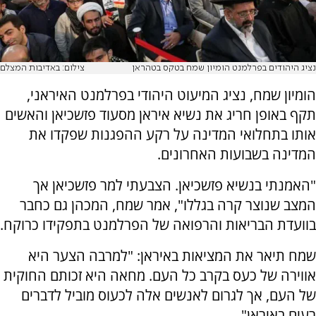
נציג היהודים בפרלמנט הומיון שמח בטקס בטהראן
צילום: באדיבות המצלם
הומיון שמח, נציג המיעוט היהודי בפרלמנט האיראני,
תקף באופן חריג את נשיא איראן מסעוד פזשכיאן והאשים
אותו בתחלואי המדינה על רקע ההפגנות שפקדו את
המדינה בשבועות האחרונים.
"האמנתי בנשיא פזשכיאן. הצבעתי למר פזשכיאן אך
המצב שנוצר קרה בגללו", אמר שמח, המכהן גם כחבר
בוועדת הבריאות והרפואה של הפרלמנט בתפקידו כרוקח.
שמח תיאר את המציאות באיראן: "למרבה הצער היא
אווירה של כעס בקרב כל העם. מחאה היא זכותם החוקית
של העם, אך לגרום לאנשים אלה לכעוס מוביל לדברים
רעים באיראן".