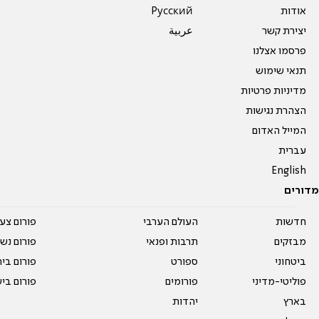
אודות
Pусский
יצירת קשר
عربية
פרסמו אצלנו
תנאי שימוש
מדיניות פרטיות
הצהרת נגישות
המייל האדום
עברית
English
מדורים
חדשות
העולם הערבי
פורום צע
מבזקים
תרבות ופנאי
פורום נשו
ביטחוני
ספורט
פורום בי
פוליטי-מדיני
פורומים
פורום בי
בארץ
יהדות