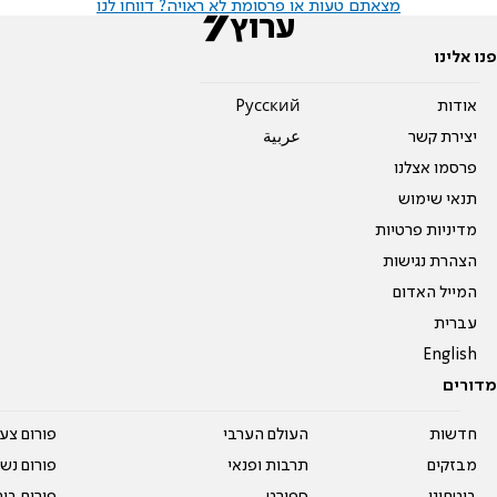
מצאתם טעות או פרסומת לא ראויה? דווחו לנו
פנו אלינו
אודות
Pусский
יצירת קשר
عربية
פרסמו אצלנו
תנאי שימוש
מדיניות פרטיות
הצהרת נגישות
המייל האדום
עברית
English
מדורים
חדשות
העולם הערבי
פורום צע
מבזקים
תרבות ופנאי
פורום נשו