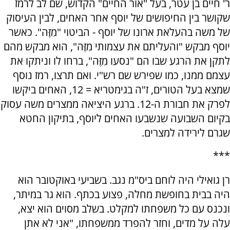
ר' חיים בן עטר, בעל "אור החיים" הקדוש, שם לב לרמז
שקושר בין החיפושים של יוסף אחר האחים, לבין העיסוק
של משה בהעלאת ארונו של יוסף - הביטוי "מִזֶּה". כאשר
יוסף מבקש "והעליתם את עצמותי מִזֶּה", הוא מבקש מהם
לתקן את הרגע שבו הם "נסעו מִזֶּה", ברחו לו וניתקו את
עצמם ממנו, כמו שפירש שם רש"י. ואם תרצו, רמז נוסף
שמצא בעל הטורים, ז"ה בגימטריא = 12, האחים ביקשו
לפרק את חבורת ה-12. ברגע היציאה ממצרים משה עסוק
בקיום השבועה שנשבעו האחים ליוסף, בתיקון החטא
שגרם לירידה למצרים.
***
רן גואילי היה לוחם ביס"מ נגב. בשביעי באוקטובר הוא
היה בבית בחופשת מחלה, פצוע בכתף. הוא גר במיתר,
ונכנס עם כל משפחתו למקלט. בשלב מסוים הוא יצא,
עלה על מדים, וחזר להפרד ממשפחתו, "אני לא אתן