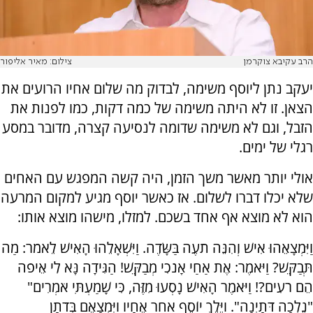
הרב עקיבא צוקרמן
צילום: מאיר אליפור
יעקב נתן ליוסף משימה, לבדוק מה שלום אחיו הרועים את
הצאן. זו לא היתה משימה של כמה דקות, כמו לפנות את
הזבל, וגם לא משימה שדומה לנסיעה קצרה, מדובר במסע
רגלי של ימים.
אולי יותר מאשר משך הזמן, היה קשה המפגש עם האחים
שלא יכלו דברו לשלום. אז כאשר יוסף מגיע למקום המרעה
הוא לא מוצא אף אחד בשכם. למזלו, מישהו מוצא אותו:
וַיִּמְצָאֵהוּ אִישׁ וְהִנֵּה תֹעֶה בַּשָּׂדֶה. וַיִּשְׁאָלֵהוּ הָאִישׁ לֵאמֹר: מַה
תְּבַקֵּשׁ? וַיֹּאמֶר: אֶת אַחַי אָנֹכִי מְבַקֵּשׁ! הַגִּידָה נָּא לִי אֵיפֹה
הֵם רֹעִים?! וַיֹּאמֶר הָאִישׁ נָסְעוּ מִזֶּה, כִּי שָׁמַעְתִּי אֹמְרִים"
"נֵלְכָה דֹּתָיְנָה". וַיֵּלֶךְ יוֹסֵף אַחַר אֶחָיו וַיִּמְצָאֵם בְּדֹתָן