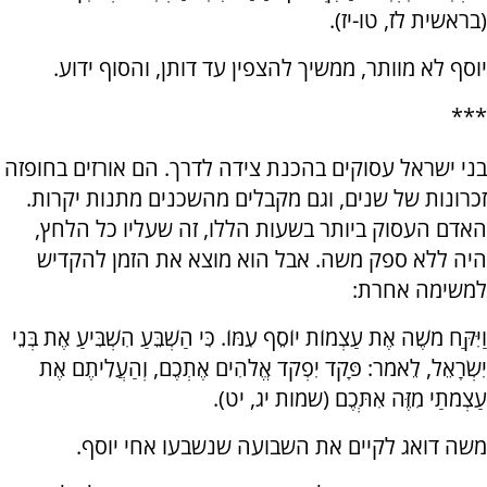
(בראשית לז, טו-יז).
יוסף לא מוותר, ממשיך להצפין עד דותן, והסוף ידוע.
***
בני ישראל עסוקים בהכנת צידה לדרך. הם אורזים בחופזה
זכרונות של שנים, וגם מקבלים מהשכנים מתנות יקרות.
האדם העסוק ביותר בשעות הללו, זה שעליו כל הלחץ,
היה ללא ספק משה. אבל הוא מוצא את הזמן להקדיש
למשימה אחרת:
וַיִּקַּח מֹשֶׁה אֶת עַצְמוֹת יוֹסֵף עִמּוֹ. כִּי הַשְׁבֵּעַ הִשְׁבִּיעַ אֶת בְּנֵי
יִשְׂרָאֵל, לֵאמֹר: פָּקֹד יִפְקֹד אֱלֹהִים אֶתְכֶם, וְהַעֲלִיתֶם אֶת
עַצְמֹתַי מִזֶּה אִתְּכֶם (שמות יג, יט).
משה דואג לקיים את השבועה שנשבעו אחי יוסף.