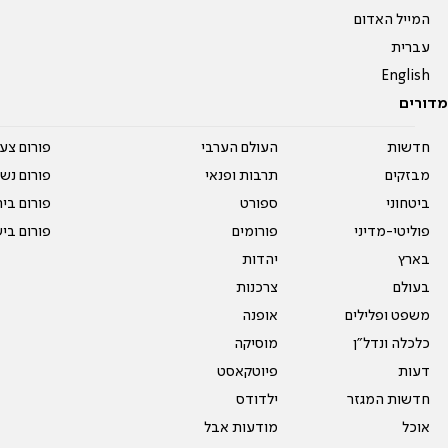
המייל האדום
עברית
English
מדורים
חדשות
העולם הערבי
פורום צע
מבזקים
תרבות ופנאי
פורום נשו
ביטחוני
ספורט
פורום בי
פוליטי-מדיני
פורומים
פורום בי
בארץ
יהדות
בעולם
צרכנות
משפט ופלילים
אופנה
כלכלה ונדל"ן
מוסיקה
דעות
פיוטקאסט
חדשות המגזר
ילדודס
אוכל
מודעות אבל