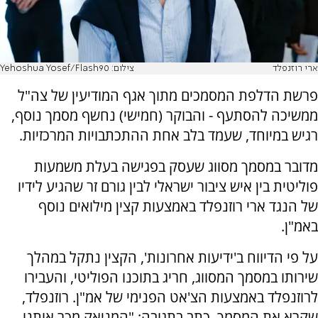
ארי רוזנפלד
צילום: Yehoshua Yosef/Flash90
פרשת הדלפת המסמכים מתוך אגף המודיעין של צה"ל
ממשיכה להסתעף - והבוקר (חמישי) נחשף מסמך נוסף,
רגיש במיוחד, שעמד בלב אחת ההתכתבויות המרכזיות.
מדובר במסמך מסווג שעסק בפגישה בעלת משמעות
פוליטית בין איש ציבור ישראלי לבין גורם זר שהגיע לידיו
של הנגד ארי רוזנפלד באמצעות קצין מילואים נוסף
באמ"ן.
על פי הדיווח ב'ידיעות אחרונות', הקצין נתקל במהלך
שירותו במסמך המסווג, חריג בתוכנו הפוליטי, והעבירו
לרוזנפלד באמצעות הצ'אט הפנימי של אמ"ן. רוזנפלד,
שקרא את המסמך, כתב בתגובה: "המניאק מכר אותנו...