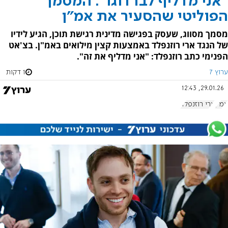
"אני מדליף לברדוגו": המסמך
הפוליטי שהסעיר את אמ"ן
מסמך מסווג, שעסק בפגישה מדינית רגישת תוכן, הגיע לידיו
של הנגד ארי רוזנפלד באמצעות קצין מילואים באמ"ן. בצ'אט
הפנימי כתב רוזנפלד: "אני מדליף את זה".
ערוץ 7
1 דקות
29.01.26, 12:43
אמ"ן
ארי רוזנפלד