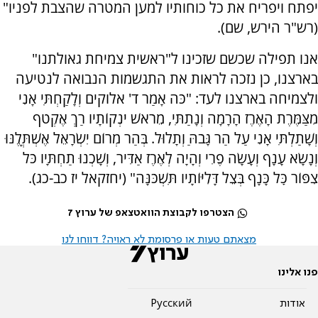
יפתח ויפריח את כל כוחותיו למען המטרה שהצבת לפניו"
(רש"ר הירש, שם).
אנו תפילה שכשם שזכינו ל"ראשית צמיחת גאולתנו"
בארצנו, כן נזכה לראות את התגשמות הנבואה לנטיעה
ולצמיחה בארצנו לעד: "כֹּה אָמַר ד' אלוקים וְלָקַחְתִּי אָנִי
מִצַּמֶּרֶת הָאֶרֶז הָרָמָה וְנָתַתִּי, מֵרֹאשׁ יֹנְקוֹתָיו רַךְ אֶקְטֹף
וְשָׁתַלְתִּי אָנִי עַל הַר גָּבֹהַּ וְתָלוּל. בְּהַר מְרוֹם יִשְׂרָאֵל אֶשְׁתֳּלֶנּוּ
וְנָשָׂא עָנָף וְעָשָׂה פֶרִי וְהָיָה לְאֶרֶז אַדִּיר, וְשָׁכְנוּ תַחְתָּיו כֹּל
צִפּוֹר כׇּל כָּנָף בְּצֵל דָּלִיּוֹתָיו תִּשְׁכֹּנָּה" (יחזקאל יז כב-כג).
הצטרפו לקבוצת הוואטצאפ של ערוץ 7
מצאתם טעות או פרסומת לא ראויה? דווחו לנו
פנו אלינו
אודות
Pусский