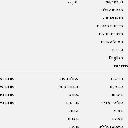
יצירת קשר
عربية
פרסמו אצלנו
תנאי שימוש
מדיניות פרטיות
הצהרת נגישות
המייל האדום
עברית
English
מדורים
חדשות
העולם הערבי
פורום צע
מבזקים
תרבות ופנאי
פורום נשו
ביטחוני
ספורט
פורום בי
פוליטי-מדיני
פורומים
פורום בי
בארץ
יהדות
בעולם
צרכנות
משפט ופלילים
אופנה