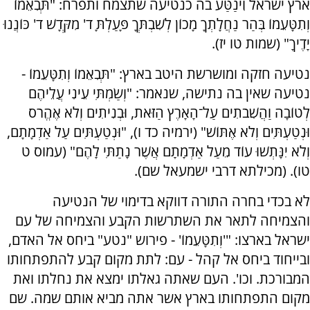
ארץ ישראל וִינַטַּע בה כנטיעה שתצמח ותפרח: "תְּבִאֵמוֹ
וְתִטָּעֵמוֹ בְּהַר נַחֲלָתְךָ מָכוֹן לְשִׁבְתְּךָ פָּעַלְתָּ ד' מִקְּדָשׁ ד' כּוֹנֲנוּ
יָדֶיךָ" (שמות טו יז).
נטיעה חזקה ומושרשת היטב בארץ: "תְּבִאֵמוֹ וְתִטָּעֵמוֹ -
נטיעה שאין בה נתישה, שנאמר: "וְשַׂמְתִּי עֵינִי עֲלֵיהֶם
לְטוֹבָה וַהֲשִׁבֹתִים עַל־הָאָרֶץ הַזֹּאת, וּבְנִיתִים וְלֹא אֶהֱרֹס
וּנְטַעְתִּים וְלֹא אֶתּוֹשׁ" (ירמיה כד ו), "וּנְטַעְתִּים עַל אַדְמָתָם,
וְלֹא יִנָּתְשׁוּ עוֹד מֵעַל אַדְמָתָם אֲשֶׁר נָתַתִּי לָהֶם" (עמוס ט
טו). (מכילתא דרבי ישמעאל שם).
לא בכדי בחרה התורה דווקא בדימוי של הנטיעה
והצמיחה לתאר את השתרשות הקבע והצמיחה של עם
ישראל בארצו: "'וְתִטָּעֵמוֹ' - פירוש "נטע" ביחס אל האדם,
ובייחוד ביחס אל קהל - עם: לתת מקום קבע להתפתחותו
המבורכת. וכו'. העם שאתה גאלתו ימצא את נחלתו ואת
מקום התפתחותו בארץ אשר אתה מביא אותם שמה. שם