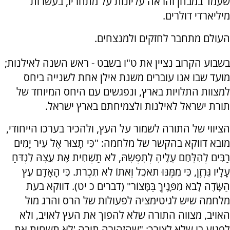
שעמד במבחן והראה עליונות על מתחריו, בעשרות
מיליארדי דולרים.
העולם מתחבר לחזקים ולמנצחים.
בשבוע הקרוב נציין את ט"ו בשבט - ראש השנה לאילנות;
מועד שבו אנו עוברים משנת אילן אחת לשנייה ביחס
למצוות התלויות בארץ, ונפגשים עם היחס המיוחד של
תורת ישראל לאילנות ולצמיחתם בארץ ישראל.
הציווי של התורה לשמור על העץ, ולהכיר בערכו הייחודי,
מובא דווקא בהקשר של מלחמה: "כִּי תָצוּר אֶל עִיר יָמִים
רַבִּים לְהִלָּחֵם עָלֶיהָ לְתָפְשָׂהּ, לֹא תַשְׁחִית אֶת עֵצָהּ לִנְדֹּחַ
עָלָיו גַּרְזֶן, כִּי מִמֶּנּוּ תֹאכֵל וְאֹתוֹ לֹא תִכְרֹת. כִּי הָאָדָם עֵץ
הַשָּׂדֶה לָבֹא מִפָּנֶיךָ בַּמָּצוֹר" (דברים כ יט). דווקא בעת
מלחמה שיש לגיטימציה לפעולות של הרס והרג מול
האויב, מצווה התורה שלא להפוך את העץ לאויב, ולא
לפגוע בו שלא לצורך: "שהזהירה תורה 'לא תשחית את