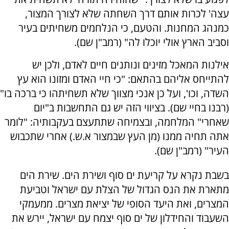
עצה' לכרות אותם דרך השחתה שלא לצורך המצור,
כמנהג המחנות. והטעם, כי הנלחמים משחיתים בעיר
וסביב הארץ אולי יוכלו לה" (רמב"ן שם).
אילנות המאכל מזינים ונותנים חיים לאדם, ולכן יש
להתייחס אליהם בהתאם: "כי חיי האדם ומזונו הוא עץ
השדה, וכו', ועל כן אנכי מצווך שלא תשחיתהו כי ברכה בו"
(רבנו בחיי שם). בציווי הזה יש גם התחשבות ב"יום
שאחרי" המלחמה, ובצמיחה שתתעצם בעקבותיה: "לומר
אתה תחיה ממנו (מן העץ שבמצור א.ש.) אחרי שתכבוש
העיר" (רמב"ן שם).
בשבת נקרא על קריעת ים סוף ושירת הים. שירת הים
מתארת את הנס הגדול של הצלת עם ישראל וטביעת
המצרים, ואת היעד הסופי של יציאת מצרים. ממעמקי
השעבוד והחידלון של ים סוף יצמח עם ישראל, יירש את