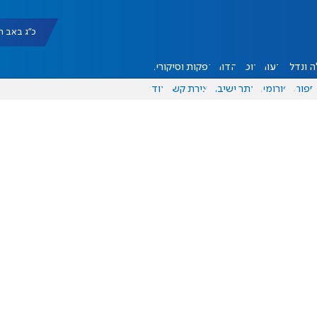
כ"ג באב תשפ"ו |
 ונדל"ן
דעות
אוכל
יהדות
הפקות וסיקורים
ספורט
פורומים
אתר ישיבה
יצירת קשר
עוד