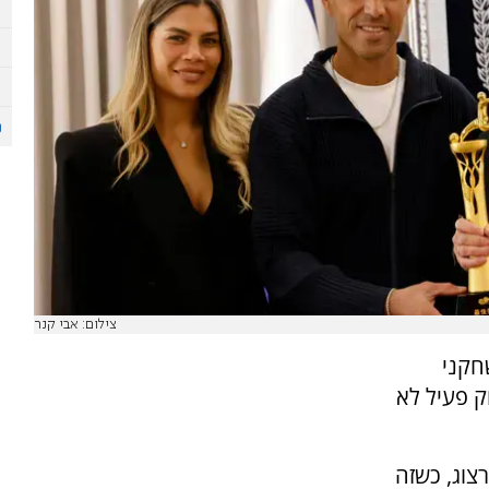
צילום: אבי קנר
חקני
ק פעיל לא
צוג, כשזה