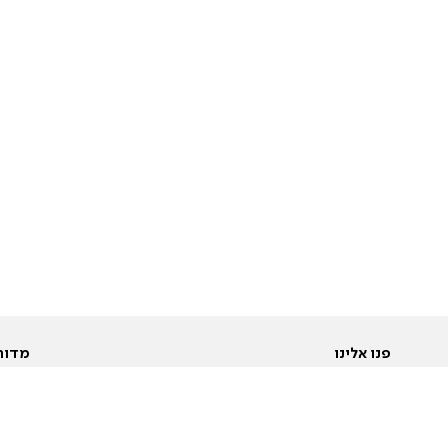
פנו אלינו
מדור
אודות
Pусский
חד
יצירת קשר
عربية
מב