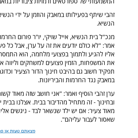
המשמעותי של ספורטאים ודמויות ציבוריות במאב
זהבי שיתף בפעילותו במאבק והוזמן על ידי הנש
הנשיא.
מנכ"ל בית הנשיא, אייל שויקי, יו"ר פורום החרמו
אמר: "לא כולם יודעים את זה על ערן, אבל כל פע
אליו להגיע ולתמוך בפצועי מלחמה, הוא התמסר 
את המשפחות, הזמין פצועים למשחקים וליווה או
תפקיד חשוב גם בהיבט חינוך הדור הצעיר וכדוג
במאבק נגד החרמות והביריונות.
ערן זהבי הוסיף ואמר: "אני חושב שזה מאוד קשור
ובחינוך - זה מתחיל מהדיבור בבית. אצלנו בבית י
מאוד צעיר: אם יש ילד שנשאר לבד - ניגשים אליו.
שאסור לעבור עליהם".
מצאתם טעות או פרס