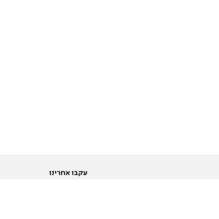
עקבו אחרינו
ות
טוויטר
ם הריון ולידה
פייסבוק