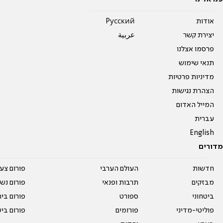
אודות
Pусский
יצירת קשר
عربية
פרסמו אצלנו
תנאי שימוש
מדיניות פרטיות
הצהרת נגישות
המייל האדום
עברית
English
מדורים
חדשות
העולם הערבי
פורום צע
מבזקים
תרבות ופנאי
פורום נשו
ביטחוני
ספורט
פורום בי
פוליטי-מדיני
פורומים
פורום בי