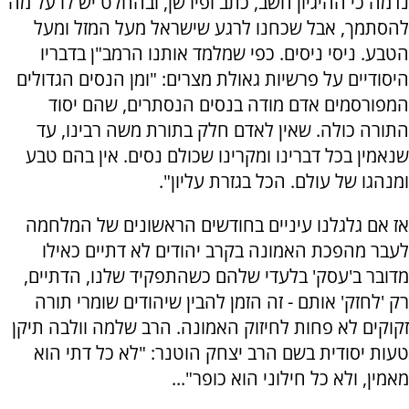
נדמה כי ההיגיון חשב, כתב ופירשן, ובהחלט יש לו על מה
להסתמך, אבל שכחנו לרגע שישראל מעל המזל ומעל
הטבע. ניסי ניסים. כפי שמלמד אותנו הרמב"ן בדבריו
היסודיים על פרשיות גאולת מצרים: "ומן הנסים הגדולים
המפורסמים אדם מודה בנסים הנסתרים, שהם יסוד
התורה כולה. שאין לאדם חלק בתורת משה רבינו, עד
שנאמין בכל דברינו ומקרינו שכולם נסים. אין בהם טבע
ומנהגו של עולם. הכל בגזרת עליון".
אז אם גלגלנו עיניים בחודשים הראשונים של המלחמה
לעבר מהפכת האמונה בקרב יהודים לא דתיים כאילו
מדובר ב'עסק' בלעדי שלהם כשהתפקיד שלנו, הדתיים,
רק 'לחזק' אותם - זה הזמן להבין שיהודים שומרי תורה
זקוקים לא פחות לחיזוק האמונה. הרב שלמה וולבה תיקן
טעות יסודית בשם הרב יצחק הוטנר: "לא כל דתי הוא
מאמין, ולא כל חילוני הוא כופר"...