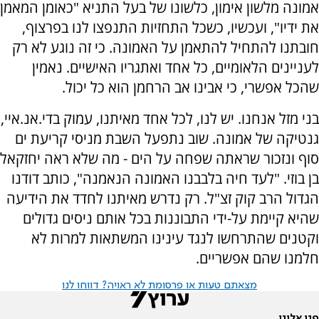
אמונה מלשון אימון, כלשונו של בעל התניא "כאומן המאמן
את ידיו", ועכשיו, כשכל התחזיות התנפצו לנו בפרצוף,
חובתנו להתחיל להתאמן על האמונה. כי זה נוגע לא רק
לעניינים הלאומיים, כל אחד ואתגריו האישיים. נאמין
שהכל אפשרי, כי אבינו אב הרחמן הוא כל יכול.
בני מזל אנחנו. יש לנו, לכל אחד מאיתנו, עמוק בדי.אנ.איי,
גנטיקה של אמונה. שוב נתפעל השבת מניסי קריעת ים
סוף ונזכור שראתה שפחה על הים - מה שלא ראה יחזקאל
בן בוזי. "לעד חיה בלבבנו האמונה הנאמנה", כותב דודנו
הגדול הרב קוק זצ"ל. רק נדרש מאיתנו לחדד את הידיעה
שהיא קיימת על-ידי התבוננות בכל אותם ניסים גדולים
וקטנים שהתרחשו לנגד עינינו המשתאות למרות לא
חלמנו שהם אפשריים.
מצאתם טעות או פרסומת לא ראויה? דווחו לנו
פנו אלינו