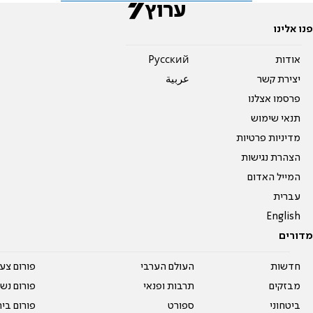
פנו אלינו
אודות
Pусский
יצירת קשר
عربية
פרסמו אצלנו
תנאי שימוש
מדיניות פרטיות
הצהרת נגישות
המייל האדום
עברית
English
מדורים
חדשות
העולם הערבי
פורום צע
מבזקים
תרבות ופנאי
פורום נשו
ביטחוני
ספורט
פורום בי