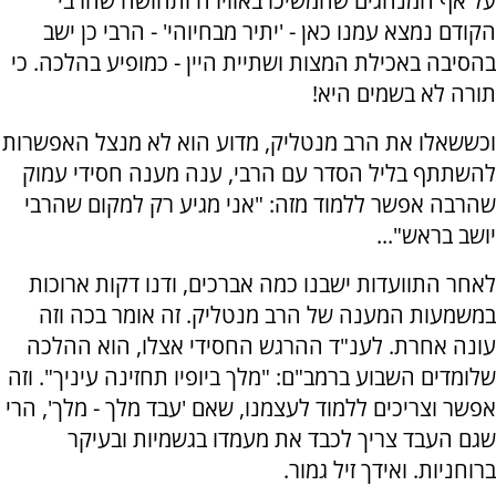
על אף המנהגים שהמשיכו באווירה ותחושה שהרבי
הקודם נמצא עמנו כאן - 'יתיר מבחיוהי' - הרבי כן ישב
בהסיבה באכילת המצות ושתיית היין - כמופיע בהלכה. כי
תורה לא בשמים היא!
וכששאלו את הרב מנטליק, מדוע הוא לא מנצל האפשרות
להשתתף בליל הסדר עם הרבי, ענה מענה חסידי עמוק
שהרבה אפשר ללמוד מזה: "אני מגיע רק למקום שהרבי
יושב בראש"...
לאחר התוועדות ישבנו כמה אברכים, ודנו דקות ארוכות
במשמעות המענה של הרב מנטליק. זה אומר בכה וזה
עונה אחרת. לענ"ד ההרגש החסידי אצלו, הוא ההלכה
שלומדים השבוע ברמב"ם: "מלך ביופיו תחזינה עיניך". וזה
אפשר וצריכים ללמוד לעצמנו, שאם 'עבד מלך - מלך', הרי
שגם העבד צריך לכבד את מעמדו בגשמיות ובעיקר
ברוחניות. ואידך זיל גמור.