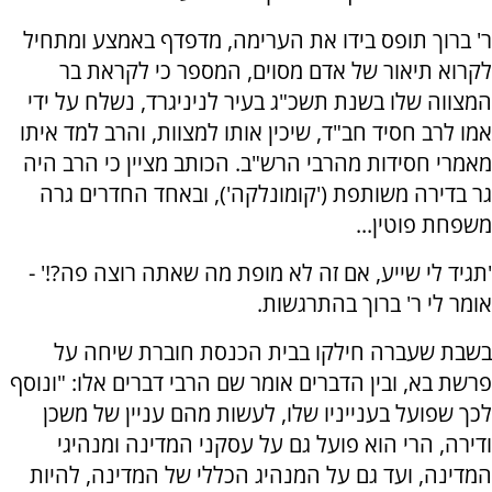
ר' ברוך תופס בידו את הערימה, מדפדף באמצע ומתחיל
לקרוא תיאור של אדם מסוים, המספר כי לקראת בר
המצווה שלו בשנת תשכ"ג בעיר לניניגרד, נשלח על ידי
אמו לרב חסיד חב"ד, שיכין אותו למצוות, והרב למד איתו
מאמרי חסידות מהרבי הרש"ב. הכותב מציין כי הרב היה
גר בדירה משותפת ('קומונלקה'), ובאחד החדרים גרה
משפחת פוטין...
'תגיד לי שייע, אם זה לא מופת מה שאתה רוצה פה?!' -
אומר לי ר' ברוך בהתרגשות.
בשבת שעברה חילקו בבית הכנסת חוברת שיחה על
פרשת בא, ובין הדברים אומר שם הרבי דברים אלו: "ונוסף
לכך שפועל בענייניו שלו, לעשות מהם עניין של משכן
ודירה, הרי הוא פועל גם על עסקני המדינה ומנהיגי
המדינה, ועד גם על המנהיג הכללי של המדינה, להיות