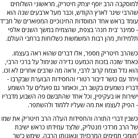
למוסקבה הרב יוסף יצחק חיטריק, מראשוני השלוחים
שהרבי שיגר לארץ הקודש, וכבר מעל ארבעים שנה הוא
עומד בראש אחד המוסדות החינוכיים המפוארים של חב"ד
- סמינר 'בית חנה' בצפת, שהצמיח במשך השנים אלפי
תלמידות, מהן רבות המשמשות כשלוחות ברחבי העולם.
כשהרב חיטריק מספר, אלו דברים שהוא ראה בעצמו.
כאחד שזכה בזכות הכמעט נדירה שנימול על ברכי הרבי,
הוא גדל וצמח קרוב לרבי, וראה מה שרבים אחרים לא זכו.
ויחד עם כושר דיבור רטורי והחסידות הבוערת שבקרבו -
דבריו נשמעים בקשב רב, וכאמור גם פועלים על השומע
ישירות או בעקיפין, וכל אחד שהתבשם פה השבוע מדבריו
- הפיק לעצמו את מה שעליו ללמוד ולהשתפר.
כשבין דברי התורה והחסידות העלה הרב חיטריק את שמו
של הרב מרדכי מנטליק, שלצד עמידתו כראש ישיבת
'תומכי תמימים המרכזית' וגאונותו הרבה, שימש כ'שר