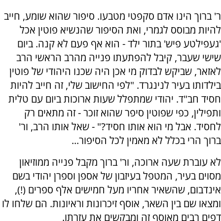
ר' ברוך הינו אדם סקפטי מטבעו. סיפור שהוא שומע, חייב
להיות מבוסס לגמרי, ואת הסיפור שהנשיא פוטין אכל
'געפילטע פיש' בתור ילד - הוא אף פעם לא קנה. ביום
שישי שעבר, קיבל להפתעתו פנייה מהרב הראשי הרב
לאזאר, שביקש לבדוק מי אכן היה שכנו היהודי של פוטין
בילדותו בעיר לנינגרד. "לפי החישוב שלי, זה חייב להיות
חסיד חב"ד. יהודי שמתפלל שעות ארוכות ביום עם טלית
ותפילין, כפי שפוטין סיפר שהוא זוכר - זה מתאים רק
לחסיד. אבל מי הוא אותו חסיד?" - שאל אותו הרב, ור'
ברוך הרי בכלל לא מאמין לכל הסיפור...
לא עוברת שעה ארוכה, ור' ברוך מקבל פנייה ממוזיאון
מסוים בעיר, המטפל בעיזבון של אספן וספרן יהודי בשם
אינדבום, שהשאיר אחריו מעל חמישים אלף ספרים (!),
ומצאו שם בין השאר, אוסף זיכרונות וראיונות. הם שלחו לו
דפים רבים מאוסף זה ומבקשים את עזרתו.