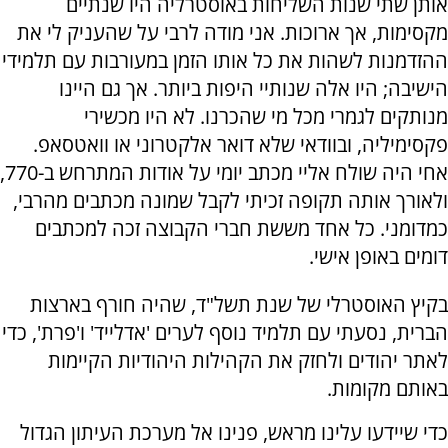
אותן שתי שנות השליחות באוסטרליה היו שנתיים
מקסימות, אך ארוכות. אני מודה לרבי על שהעניק לי את
ההזדמנות לשהות את כל אותו הזמן במעורבות עם תלמידי
הישיבה; היו אלה שנותיי היפות ביותר. אך גם היינו
מנותקים לגמרי מכל מי שהכרנו. לא היו מכשירי
פקסימיליה, ובוודאי שלא דואר אלקטרוני או וואטסאפ.
אחי היה שולח אליי מכתב יומי על אודות המתרחש ב-770,
ולאורך אותה תקופה זכיתי לקבל שמונה מכתבים מהרבי,
כמדומני. כל אחד מששת חברי הקבוצה זכה למכתבים
דומים באופן אישי.
בקיץ האוסטרלי של שנת תשל"ד, שהיה חורף בארצות
הברית, נסעתי עם תלמיד נוסף לערים 'אדלייד' ו'פרת', כדי
לאתר יהודים ולחזק את הקהילות היהודיות הקיימות
באותם מקומות.
כדי שיידעו עלינו מראש, פנינו אל מערכת העיתון הגדול