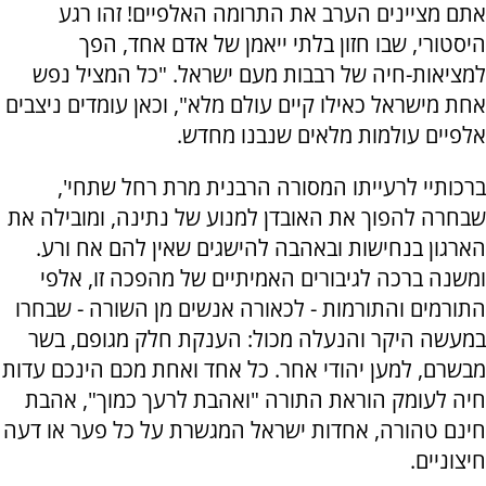
אתם מציינים הערב את התרומה האלפיים! זהו רגע
היסטורי, שבו חזון בלתי ייאמן של אדם אחד, הפך
למציאות-חיה של רבבות מעם ישראל. "כל המציל נפש
אחת מישראל כאילו קיים עולם מלא", וכאן עומדים ניצבים
אלפיים עולמות מלאים שנבנו מחדש.
ברכותיי לרעייתו המסורה הרבנית מרת רחל שתחי',
שבחרה להפוך את האובדן למנוע של נתינה, ומובילה את
הארגון בנחישות ובאהבה להישגים שאין להם אח ורע.
ומשנה ברכה לגיבורים האמיתיים של מהפכה זו, אלפי
התורמים והתורמות - לכאורה אנשים מן השורה - שבחרו
במעשה היקר והנעלה מכול: הענקת חלק מגופם, בשר
מבשרם, למען יהודי אחר. כל אחד ואחת מכם הינכם עדות
חיה לעומק הוראת התורה "ואהבת לרעך כמוך", אהבת
חינם טהורה, אחדות ישראל המגשרת על כל פער או דעה
חיצוניים.