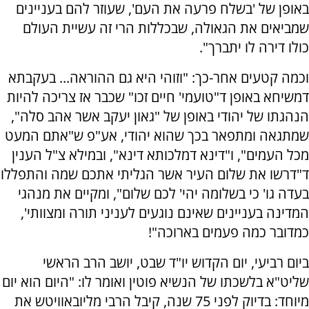
באופן של 'בשלח פרעה את העם', שעוזר להם בעניינים
שמביאים את הגאולה, שבכללות הרי זה עשיית העולם
כולו דירה לו יתברך".
וכמה קטעים אחר-כך: "וזוהי היא גם ההוראה... בעקבתא
דמשיחא באופן ד"טועמי' חיים זכו" שכבר אז צריכה להיות
הנהגתו של יהודי באופן של "גאון יעקב אשר אהב סלה",
שמתגאה ומתפאר בכך שהוא יהודי, אע"פ ש"אתם המעט
מכל העמים", ו"דינא דמלכותא דינא", ובמילא צ"ל הענין
ד"דרשו את שלום העיר אשר הגליתי אתכם שמה והתפללו
בעדה גו' כי בשלומה יהי' לכם שלום", ומקיים את מנהגי
המדינה בעניינים שאינם נוגעים לעניני תורה ומצוותי',
כמדובר כמה פעמים בארוכה"!
ביום רביעי, יום הקדוש יו"ד שבט, יושב הרב הראשי
שליט"א בלשכתו של הנשיא פוטין ואומר לו: "היום הוא יום
מיוחד: בדיוק לפני 75 שנה, קיבל הרבי מליובאוויטש את