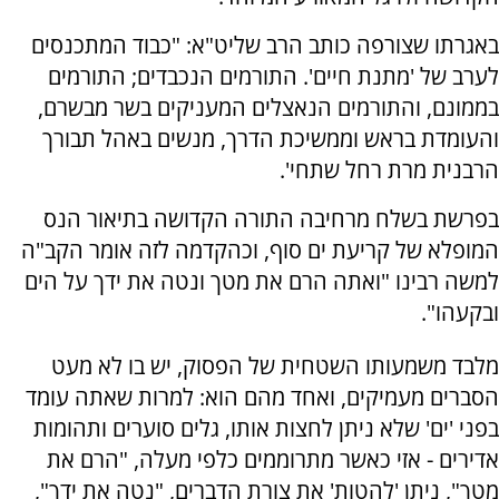
באגרתו שצורפה כותב הרב שליט"א: "כבוד המתכנסים
לערב של 'מתנת חיים'. התורמים הנכבדים; התורמים
בממונם, והתורמים הנאצלים המעניקים בשר מבשרם,
והעומדת בראש וממשיכת הדרך, מנשים באהל תבורך
הרבנית מרת רחל שתחי'.
בפרשת בשלח מרחיבה התורה הקדושה בתיאור הנס
המופלא של קריעת ים סוף, וכהקדמה לזה אומר הקב"ה
למשה רבינו "ואתה הרם את מטך ונטה את ידך על הים
ובקעהו".
מלבד משמעותו השטחית של הפסוק, יש בו לא מעט
הסברים מעמיקים, ואחד מהם הוא: למרות שאתה עומד
בפני 'ים' שלא ניתן לחצות אותו, גלים סוערים ותהומות
אדירים - אזי כאשר מתרוממים כלפי מעלה, "הרם את
מטך", ניתן 'להטות' את צורת הדברים, "נטה את ידך",