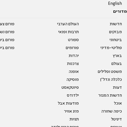
English
מדורים
חדשות
העולם הערבי
פורום צע
מבזקים
תרבות ופנאי
פורום נשו
ביטחוני
ספורט
פורום בי
פוליטי-מדיני
פורומים
פורום בי
בארץ
יהדות
בעולם
צרכנות
משפט ופלילים
אופנה
כלכלה ונדל"ן
מוסיקה
דעות
פיוטקאסט
חדשות המגזר
ילדודס
אוכל
מודעות אבל
כיפה שחורה
מזג אוויר
דיגיטל
תגיות