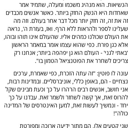
הנשיאות. הוא מנהיג משכמו ומעלה, שתמיד אמר
שאחדות היא הנשק החזק ביותר. כאשר אנשים מכבדים
זה את זה, זה חזק יותר מכל דבר אחר בעולם. וזה מה
שעלינו לספר ולהראות ללא הרף. ואז, בעזרת ה', נראה
את העולם שכולנו כמהים אליו. שהעולם אינו תוהו ובוהו,
אלא כגן פורח. כפי שהוא עצמו אומר במאמר הראשון
'באתי לגני' - העולם הוא גן יפהפה ביותר; אנחנו רק
צריכים לשחרר את הפוטנציאל הטמון בו".
עונה לו פוטין: "זה עתה הזכרת, כפי שאמרת, ערכים
נצחיים - הם, באופן כללי, אוניברסליים. ובמדינות רבות,
אני חושב, אנשים רבים הרהרו על כך וכעת מבינים שקל
להרוס זאת, אך קשה לשחזר ולשמר זאת. עבדנו על כך
יחד - ונמשיך לעשות זאת, למען האינטרסים של המדינה
כולה"!
שני קטעים אלו, הם מתוך ידיעה ארוכה ומפורטת