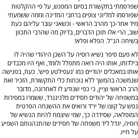
שפרסמתי בתקשורת בסיום המפגש, על פי ההקלטות
שפורסמו למליוני צופים ברחבי המדינה וממה ששמעתי
מיד אחר-כך מהרב הראשי - וכשאני עובר עליהם כעת
שוב, הרי אלו תוכן הדברים, בדיוק מה שהרבי התכוון
בשיחה הנ"ל. הפלא ופלא!
לא פעם סיפר נשיא רוסיה על השכן היהודי שהיה לו
בילדותו, אותו היה רואה מתפלל ולומד, ואף היו מכבדים
אותו במאכלים יהודיים כמו 'געפילטע פיש'. כעת, בפגישה
שנמשכה בהמשך ללא נוכחות כלי התקשורת, הזכיר זאת
הרב הראשי וציין, כי כפי שנודע לו לאחרונה, מדובר
במשפחה של יהודים חסידים מלנינגרד, ששמרו במסירות
נפש על קוצו של יו"ד ורואים את ההשגחה הפרטית
המופלאה, שסידרה כך, שמי שיצמח להיות הנשיא של
רוסיה, יגדל ליד משפחה של חסידים שהתנהגותם השפיע
על חייו.