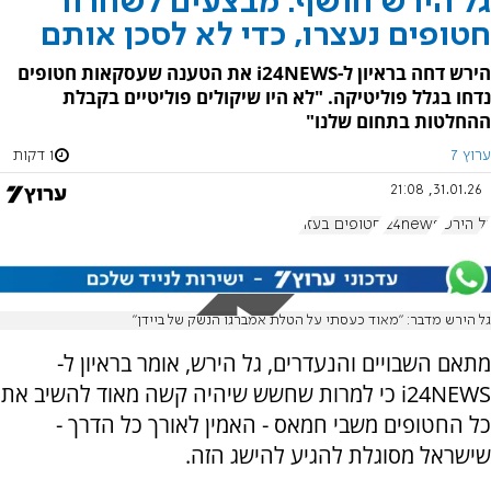
גל הירש חושף: מבצעים לשחרור
חטופים נעצרו, כדי לא לסכן אותם
הירש דחה בראיון ל-i24NEWS את הטענה שעסקאות חטופים
נדחו בגלל פוליטיקה. "לא היו שיקולים פוליטיים בקבלת
ההחלטות בתחום שלנו"
ערוץ 7
1 דקות
31.01.26, 21:08
גל הירש
i24news
חטופים בעזה
גל הירש מדבר: "מאוד כעסתי על הטלת אמברגו הנשק של ביידן"
מתאם השבויים והנעדרים, גל הירש, אומר בראיון ל-
i24NEWS כי למרות שחשש שיהיה קשה מאוד להשיב את
כל החטופים משבי חמאס - האמין לאורך כל הדרך -
שישראל מסוגלת להגיע להישג הזה.