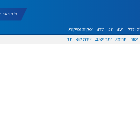
כ"ד באב תשפ"ו |
 ונדל"ן
דעות
אוכל
יהדות
הפקות וסיקורים
ספורט
פורומים
אתר ישיבה
יצירת קשר
עוד