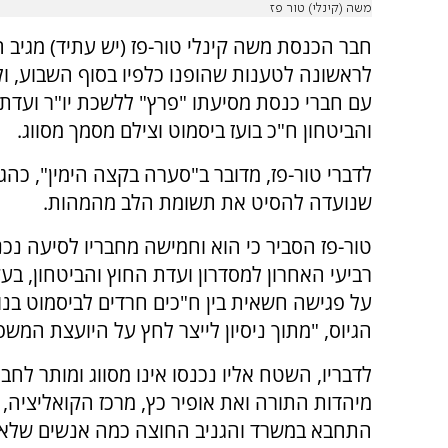
משה (קינלי) טור פז
חבר הכנסת משה קינלי טור-פז (יש עתיד) מגיב הי
לראשונה לטענות שהופנו כלפיו בסוף השבוע, ול
עם חברי כנסת מסיעתו "פרץ" ללשכת יו"ר ועדת
והביטחון ח"כ בועז ביסמוט וצילם מסמך מסווג.
לדברי טור-פז, מדובר ב"סערה בקצה הימין", כהג
שנועדה להסיט את תשומת הלב מהמהות.
טור-פז הסביר כי הוא וחמישה מחבריו לסיעה נכנס
רביעי האחרון למסדרון ועדת החוץ והביטחון, בעק
על פגישה חשאית בין ח"כים חרדים לביסמוט בנו
הגיוס, "מתוך ניסיון לייצר לחץ על היועצת ה
לדבריו, השטח אליו נכנסו אינו מסווג ומותר ל
מיהדות התורה ואת אופיר כץ, מרכז הקואליציה,
התחבא במשרד והגניב החוצה כמה אנשים שלא