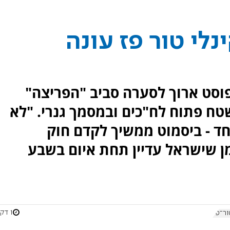
לי טור פז עונה
בפוסט ארוך לסערה סביב "הפריצה"
טח פתוח לח"כים ובמסמך גנרי. "לא
ד - ביסמוט ממשיך לקדם חוק
ן שישראל עדיין תחת איום בשבע
1 דקות
ור־פז