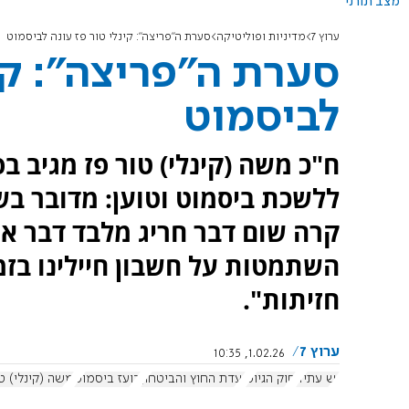
מצב תורני
ערוץ 7
מדיניות ופוליטיקה
סערת ה"פריצה": קינלי טור פז עונה לביסמוט
סערת ה"פריצה": קינ
לביסמוט
ח"כ משה (קינלי) טור פז מגיב 
ללשכת ביסמוט וטוען: מדובר בש
קרה שום דבר חריג מלבד דבר אח
השתמטות על חשבון חיילינו בזמ
חזיתות".
ערוץ 7
1.02.26, 10:35
יש עתיד
חוק הגיוס
ועדת החוץ והביטחון
בועז ביסמוט
משה (קינלי) ט