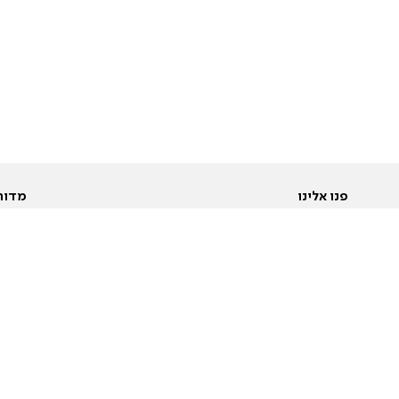
פנו אלינו
מדור
אודות
Pусский
חד
יצירת קשר
عربية
מב
פרסמו אצלנו
בי
תנאי שימוש
פו
מדיניות פרטיות
בא
הצהרת נגישות
בע
המייל האדום
מש