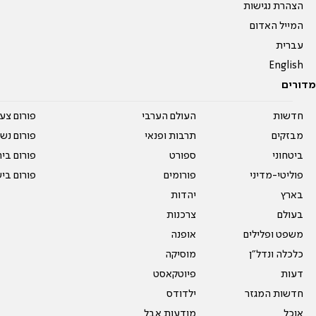
הצהרת נגישות
המייל האדום
עברית
English
מדורים
חדשות
העולם הערבי
פורום צע
מבזקים
תרבות ופנאי
פורום נשו
ביטחוני
ספורט
פורום בי
פוליטי-מדיני
פורומים
פורום בי
בארץ
יהדות
בעולם
צרכנות
משפט ופלילים
אופנה
כלכלה ונדל"ן
מוסיקה
דעות
פיוטקאסט
חדשות המגזר
ילדודס
אוכל
מודעות אבל