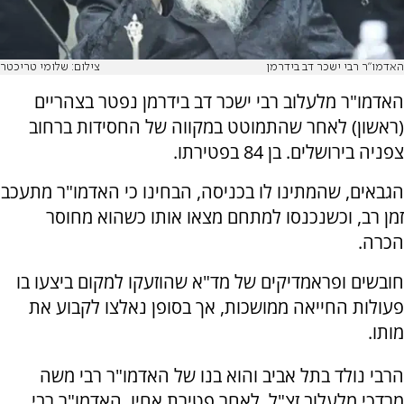
האדמו"ר רבי ישכר דב בידרמן
צילום: שלומי טריכטר
האדמו"ר מלעלוב רבי ישכר דב בידרמן נפטר בצהריים
(ראשון) לאחר שהתמוטט במקווה של החסידות ברחוב
צפניה בירושלים. בן 84 בפטירתו.
הגבאים, שהמתינו לו בכניסה, הבחינו כי האדמו"ר מתעכב
זמן רב, וכשנכנסו למתחם מצאו אותו כשהוא מחוסר
הכרה.
חובשים ופראמדיקים של מד"א שהוזעקו למקום ביצעו בו
פעולות החייאה ממושכות, אך בסופן נאלצו לקבוע את
מותו.
הרבי נולד בתל אביב והוא בנו של האדמו"ר רבי משה
מרדכי מלעלוב זצ"ל. לאחר פטירת אחיו, האדמו"ר רבי