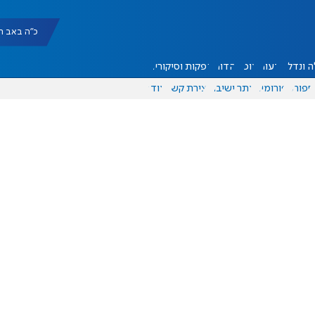
כ"ה באב תשפ"ו |
 ונדל"ן
דעות
אוכל
יהדות
הפקות וסיקורים
ספורט
פורומים
אתר ישיבה
יצירת קשר
עוד