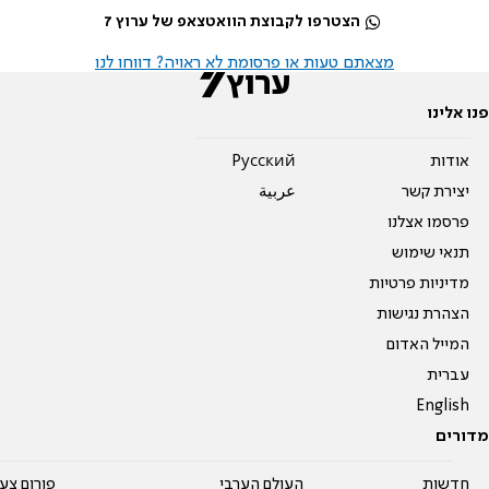
הצטרפו לקבוצת הוואטצאפ של ערוץ 7
מצאתם טעות או פרסומת לא ראויה? דווחו לנו
פנו אלינו
אודות
Pусский
יצירת קשר
عربية
פרסמו אצלנו
תנאי שימוש
מדיניות פרטיות
הצהרת נגישות
המייל האדום
עברית
English
מדורים
חדשות
העולם הערבי
פורום צע