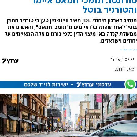
טורונטו: תומכי חמאס איימו
והטורניר בוטל
מנהיג הארגון היהודי JDL מאיר וויינשטין טען כי טורניר ההוקי
בוטל לאחר שהתקבלו איומים מ"תומכי חמאס", והאשים את
ממשלת קנדה באי מיצוי הדין כלפי גורמים אלה המאיימים על
יהודים וישראלים.
דלית הלוי
1.02.26, 19:46
חמאס
טורונטו