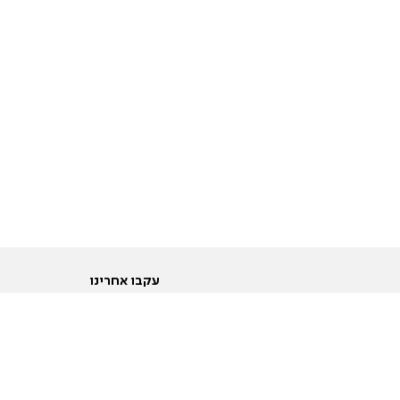
עקבו אחרינו
ות
טוויטר
ם הריון ולידה
פייסבוק
ום לקראת נישואין וזוגיות
אינסטגרם
ום צעירים מעל עשרים
יוטיוב