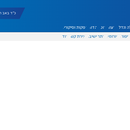
כ"ד באב תשפ"ו |
 ונדל"ן
דעות
אוכל
יהדות
הפקות וסיקורים
ספורט
פורומים
אתר ישיבה
יצירת קשר
עוד