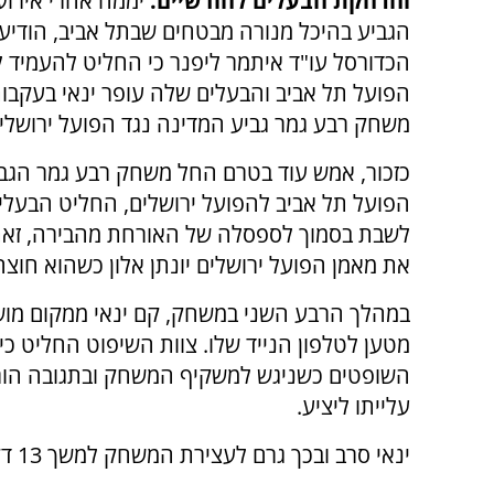
והרחקת הבעלים לחודשיים.
יממה אחרי אירוע
הגביע בהיכל מנורה מבטחים שבתל אביב, הודיע 
הכדורסל עו"ד איתמר ליפנר כי החליט להעמיד ל
הפועל תל אביב והבעלים שלה עופר ינאי בעקבות
משחק רבע גמר גביע המדינה נגד הפועל ירושלי
כזכור, אמש עוד בטרם החל משחק רבע גמר הגביע
הפועל תל אביב להפועל ירושלים, החליט הבעלים
לשבת בסמוך לספסלה של האורחת מהבירה, זאת
את מאמן הפועל ירושלים יונתן אלון כשהוא חוצה
במהלך הרבע השני במשחק, קם ינאי ממקום מושב
מטען לטלפון הנייד שלו. צוות השיפוט החליט כ
השופטים כשניגש למשקיף המשחק ובתגובה הורו
עלייתו ליציע.
ינאי סרב ובכך גרם לעצירת המשחק למשך 13 דקות.