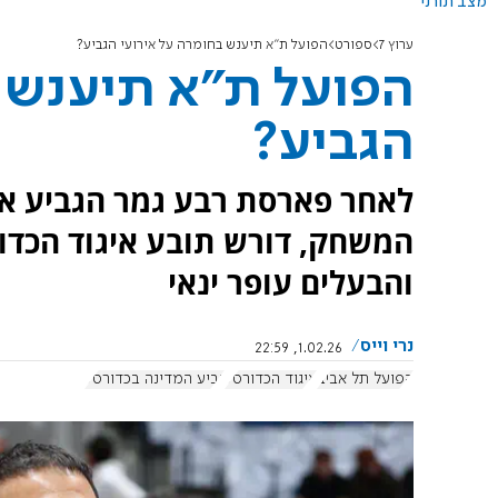
מצב תורני
ערוץ 7
ספורט
הפועל ת"א תיענש בחומרה על אירועי הגביע?
הפועל ת"א תיענש ב
הגביע?
לאחר פארסת רבע גמר הגביע אמ
המשחק, דורש תובע איגוד הכדו
והבעלים עופר ינאי
נרי וייס
1.02.26, 22:59
הפועל תל אביב
איגוד הכדורסל
גביע המדינה בכדורסל