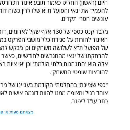
היום (ראשון) החליט כאמור תובע איגוד הכדורסל,
להעמיד את ינאי והפועל ת"א שלו לדין כשזה דו
עונשים חסרי תקדים.
מלבד קנס כספי של 130 אלף שקל לאדומי
האיגוד להורות על סגירת כלל מושבי הפרקט במ
של הפועל ת"א לשלושה משחקים וכן מבקש להב
להרחקתו של ינאי מהמגרשים לחודשיים, כאשר 
אלה הוא 'התנהגות בלתי הולמת' וכן 'אי ציות ר
להוראות שופטי המשחק'.
"כפי שציינתי בהחלטתי הקודמת בעניינו של מר 
אוהד רגיל ומצופה ממנו להוות דוגמה אישית לאו
כתב עו"ד ליפנר.
מצאתם טעות או פרס