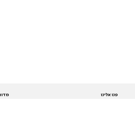
פנו אלינו
מדור
אודות
Pусский
חד
יצירת קשר
عربية
מב
פרסמו אצלנו
בי
תנאי שימוש
פו